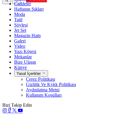
Caddeler
Haftanın Şıkları
Moda
Tatil
Söyleşi
Jet Set
Magazin Hattı
Galeri
Video
Yazı Köşesi
Mekanlar
Bize Ulaşın
Künye
Yasal İçerikler
Çerez Politikası
Gizlilik Ve Kvkk Politikası
Aydınlatma Metni
Kullanım Koşulları
Bizi Takip Edin