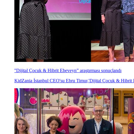
''Dijital Çocuk & Hibrit Ebeveyn” araştırması sonuçlandı
KidZania İstanbul CEO'su Ebru Timur,'Dijital Çocuk & Hibrit E