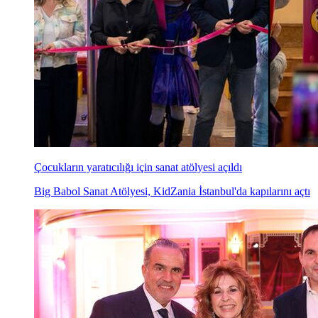
Çocukların yaratıcılığı için sanat atölyesi açıldı
Big Babol Sanat Atölyesi, KidZania İstanbul'da kapılarını açtı