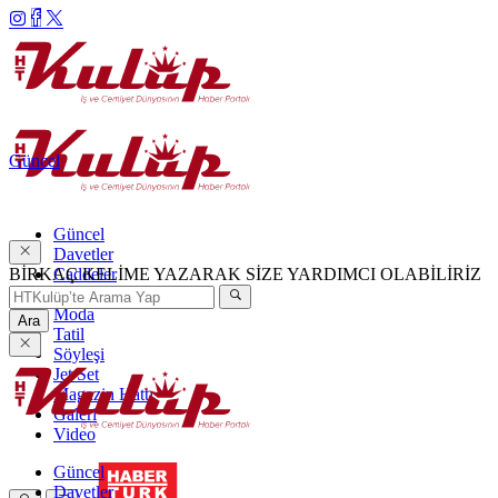
Güncel
Güncel
Davetler
BİRKAÇ KELİME YAZARAK SİZE YARDIMCI OLABİLİRİZ
Caddeler
Haftanın Şıkları
Moda
Ara
Tatil
Söyleşi
Jet Set
Magazin Hattı
Galeri
Video
Güncel
Davetler