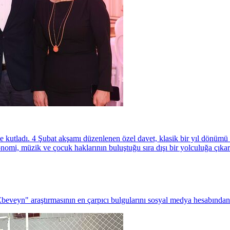
e kutladı. 4 Şubat akşamı düzenlenen özel davet, klasik bir yıl dönümü 
onomi, müzik ve çocuk haklarının buluştuğu sıra dışı bir yolculuğa çıkar
beveyn" araştırmasının en çarpıcı bulgularını sosyal medya hesabından