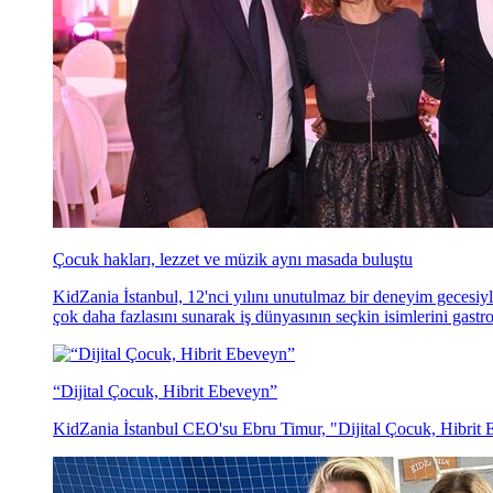
Çocuk hakları, lezzet ve müzik aynı masada buluştu
KidZania İstanbul, 12'nci yılını unutulmaz bir deneyim gecesiyl
çok daha fazlasını sunarak iş dünyasının seçkin isimlerini gastr
“Dijital Çocuk, Hibrit Ebeveyn”
KidZania İstanbul CEO'su Ebru Timur, "Dijital Çocuk, Hibrit E