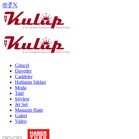
Güncel
Davetler
Caddeler
Haftanın Şıkları
Moda
Tatil
Söyleşi
Jet Set
Magazin Hattı
Galeri
Video