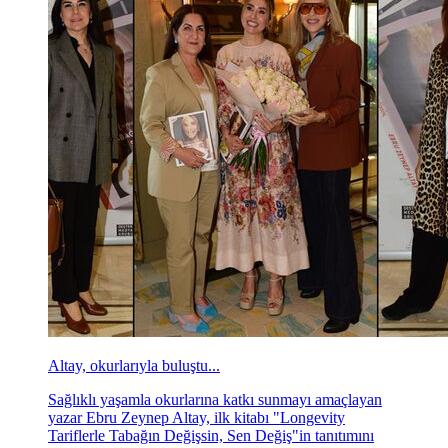
Altay, okurlarıyla buluştu...
Sağlıklı yaşamla okurlarına katkı sunmayı amaçlayan
yazar Ebru Zeynep Altay, ilk kitabı "Longevity
Tariflerle Tabağın Değişsin, Sen Değiş"in tanıtımını