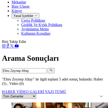
Mekanlar
Bize Ulaşın
Künye
Yasal İçerikler
Çerez Politikası
Gizlilik Ve Kvkk Politikası
Aydınlatma Metni
Kullanım Koşulları
Bizi Takip Edin
Arama Sonuçları
"Ebru Zeynep Altay"
ile ilgili toplam 5 adet sonuç bulundu:
Haber
(5)
,
Video (0)
HABER
VİDEO
GALERİ
YAZI
TÜMÜ