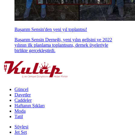
Başarım Sensin'den yeni yıl toplantısı!
Başarım Sensin Derneği, yeni yılın gelişini ve 2022
yılının ilk planlama toplantısını, dernek üyeleriyle
birlikte gerçekleştirdi.
Güncel
Davetler
Caddeler
Haftanın Şıkları
Moda
Tatil
Söyleşi
Jet Set