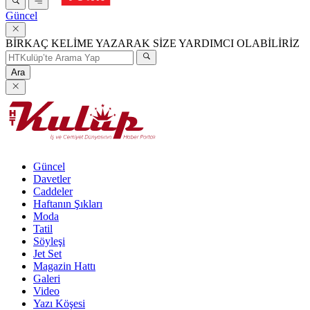
Güncel
BİRKAÇ KELİME YAZARAK SİZE YARDIMCI OLABİLİRİZ
Ara
Güncel
Davetler
Caddeler
Haftanın Şıkları
Moda
Tatil
Söyleşi
Jet Set
Magazin Hattı
Galeri
Video
Yazı Köşesi