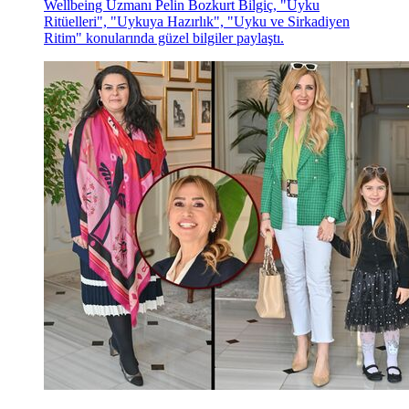
Wellbeing Uzmanı Pelin Bozkurt Bilgiç, "Uyku
Ritüelleri", "Uykuya Hazırlık", "Uyku ve Sirkadiyen
Ritim" konularında güzel bilgiler paylaştı.