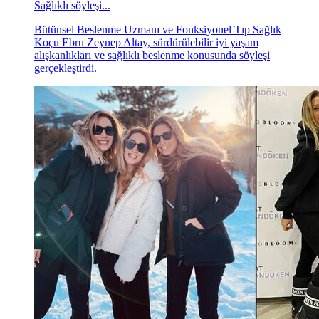
Sağlıklı söyleşi...
Bütünsel Beslenme Uzmanı ve Fonksiyonel Tıp Sağlık
Koçu Ebru Zeynep Altay, sürdürülebilir iyi yaşam
alışkanlıkları ve sağlıklı beslenme konusunda söyleşi
gerçekleştirdi.