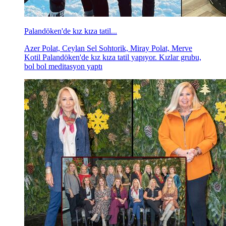
Palandöken'de kız kıza tatil...
Azer Polat, Ceylan Sel Sohtorik, Miray Polat, Merve
Kotil Palandöken'de kız kıza tatil yapıyor. Kızlar grubu,
bol bol meditasyon yaptı