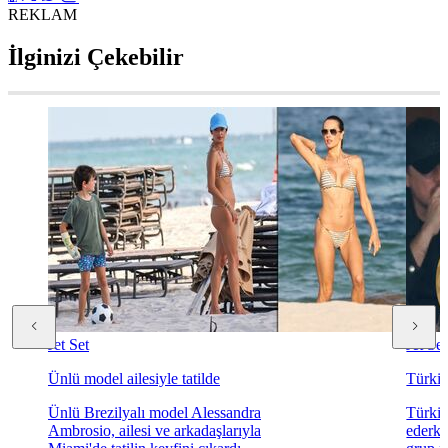
REKLAM
İlginizi Çekebilir
Jet Set
Jet Set
Ünlü model ailesiyle tatilde
Türkiy
Ünlü Brezilyalı model Alessandra
Türki
Ambrosio, ailesi ve arkadaşlarıyla
ederke