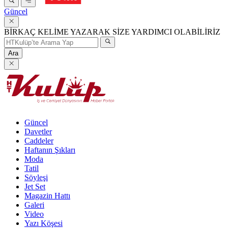
Güncel
BİRKAÇ KELİME YAZARAK SİZE YARDIMCI OLABİLİRİZ
Ara
Güncel
Davetler
Caddeler
Haftanın Şıkları
Moda
Tatil
Söyleşi
Jet Set
Magazin Hattı
Galeri
Video
Yazı Köşesi