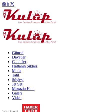
Güncel
Davetler
Caddeler
Haftanın Şıkları
Moda
Tatil
Söyleşi
Jet Set
Magazin Hattı
Galeri
Video