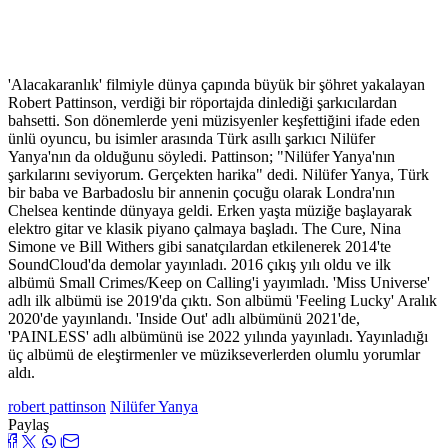
'Alacakaranlık' filmiyle dünya çapında büyük bir şöhret yakalayan
Robert Pattinson, verdiği bir röportajda dinlediği şarkıcılardan
bahsetti. Son dönemlerde yeni müzisyenler keşfettiğini ifade eden
ünlü oyuncu, bu isimler arasında Türk asıllı şarkıcı Nilüfer
Yanya'nın da olduğunu söyledi. Pattinson; "Nilüfer Yanya'nın
şarkılarını seviyorum. Gerçekten harika" dedi. Nilüfer Yanya, Türk
bir baba ve Barbadoslu bir annenin çocuğu olarak Londra'nın
Chelsea kentinde dünyaya geldi. Erken yaşta müziğe başlayarak
elektro gitar ve klasik piyano çalmaya başladı. The Cure, Nina
Simone ve Bill Withers gibi sanatçılardan etkilenerek 2014'te
SoundCloud'da demolar yayınladı. 2016 çıkış yılı oldu ve ilk
albümü Small Crimes/Keep on Calling'i yayımladı. 'Miss Universe'
adlı ilk albümü ise 2019'da çıktı. Son albümü 'Feeling Lucky' Aralık
2020'de yayınlandı. 'Inside Out' adlı albümünü 2021'de,
'PAINLESS' adlı albümünü ise 2022 yılında yayınladı. Yayınladığı
üç albümü de eleştirmenler ve müzikseverlerden olumlu yorumlar
aldı.
robert pattinson
Nilüfer Yanya
Paylaş