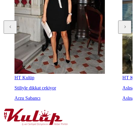
HT Kulüp
HT Ku
Stiliyle dikkat çekiyor
Aslışah
Arzu Sabancı
Aslışa