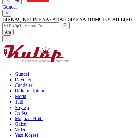
Güncel
BİRKAÇ KELİME YAZARAK SİZE YARDIMCI OLABİLİRİZ
Ara
Güncel
Davetler
Caddeler
Haftanın Şıkları
Moda
Tatil
Söyleşi
Jet Set
Magazin Hattı
Galeri
Video
Yazı Köşesi