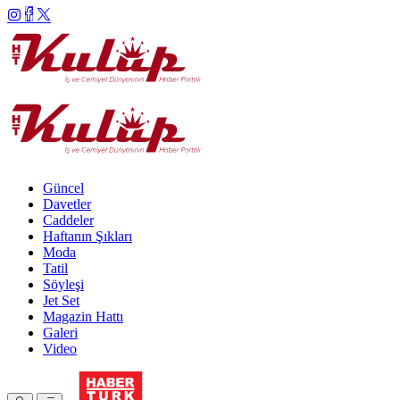
Güncel
Davetler
Caddeler
Haftanın Şıkları
Moda
Tatil
Söyleşi
Jet Set
Magazin Hattı
Galeri
Video