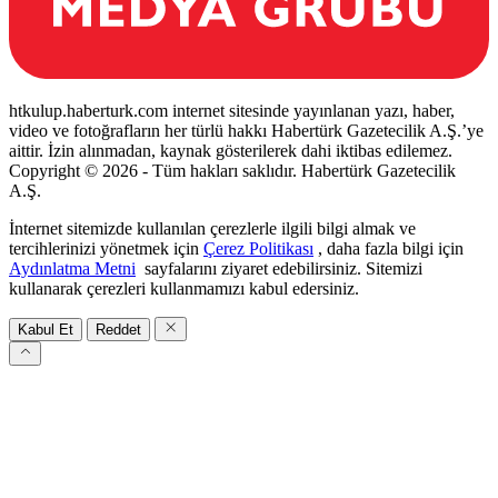
htkulup.haberturk.com internet sitesinde yayınlanan yazı, haber,
video ve fotoğrafların her türlü hakkı Habertürk Gazetecilik A.Ş.’ye
aittir. İzin alınmadan, kaynak gösterilerek dahi iktibas edilemez.
Copyright © 2026 - Tüm hakları saklıdır. Habertürk Gazetecilik
A.Ş.
İnternet sitemizde kullanılan çerezlerle ilgili bilgi almak ve
tercihlerinizi yönetmek için
Çerez Politikası
, daha fazla bilgi için
Aydınlatma Metni
sayfalarını ziyaret edebilirsiniz. Sitemizi
kullanarak çerezleri kullanmamızı kabul edersiniz.
Kabul Et
Reddet