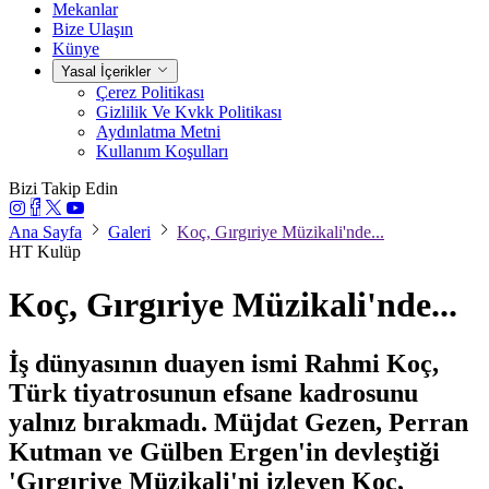
Mekanlar
Bize Ulaşın
Künye
Yasal İçerikler
Çerez Politikası
Gizlilik Ve Kvkk Politikası
Aydınlatma Metni
Kullanım Koşulları
Bizi Takip Edin
Ana Sayfa
Galeri
Koç, Gırgıriye Müzikali'nde...
HT Kulüp
Koç, Gırgıriye Müzikali'nde...
İş dünyasının duayen ismi Rahmi Koç,
Türk tiyatrosunun efsane kadrosunu
yalnız bırakmadı. Müjdat Gezen, Perran
Kutman ve Gülben Ergen'in devleştiği
'Gırgıriye Müzikali'ni izleyen Koç,