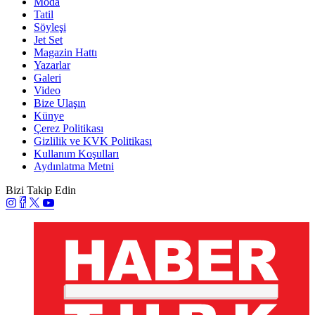
Moda
Tatil
Söyleşi
Jet Set
Magazin Hattı
Yazarlar
Galeri
Video
Bize Ulaşın
Künye
Çerez Politikası
Gizlilik ve KVK Politikası
Kullanım Koşulları
Aydınlatma Metni
Bizi Takip Edin