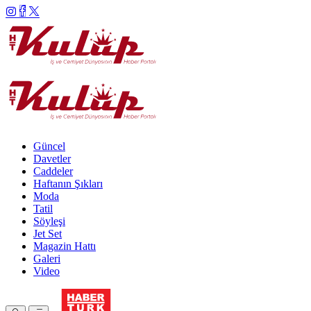
Güncel
Davetler
Caddeler
Haftanın Şıkları
Moda
Tatil
Söyleşi
Jet Set
Magazin Hattı
Galeri
Video