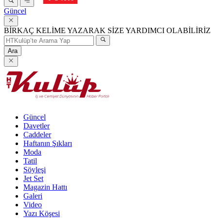
Güncel
BİRKAÇ KELİME YAZARAK SİZE YARDIMCI OLABİLİRİZ
Ara
Güncel
Davetler
Caddeler
Haftanın Şıkları
Moda
Tatil
Söyleşi
Jet Set
Magazin Hattı
Galeri
Video
Yazı Köşesi