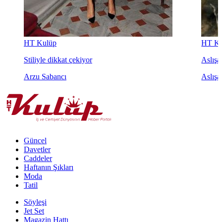
HT Kulüp
HT Ku
Stiliyle dikkat çekiyor
Aslışah
Arzu Sabancı
Aslışa
Güncel
Davetler
Caddeler
Haftanın Şıkları
Moda
Tatil
Söyleşi
Jet Set
Magazin Hattı