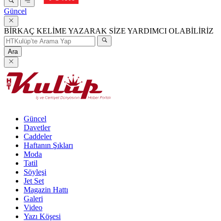
Güncel
BİRKAÇ KELİME YAZARAK SİZE YARDIMCI OLABİLİRİZ
Ara
Güncel
Davetler
Caddeler
Haftanın Şıkları
Moda
Tatil
Söyleşi
Jet Set
Magazin Hattı
Galeri
Video
Yazı Köşesi