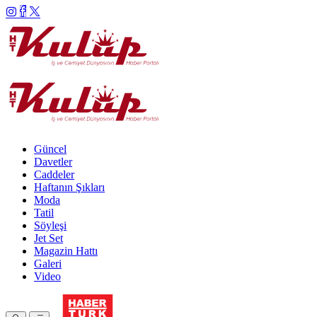
Güncel
Davetler
Caddeler
Haftanın Şıkları
Moda
Tatil
Söyleşi
Jet Set
Magazin Hattı
Galeri
Video