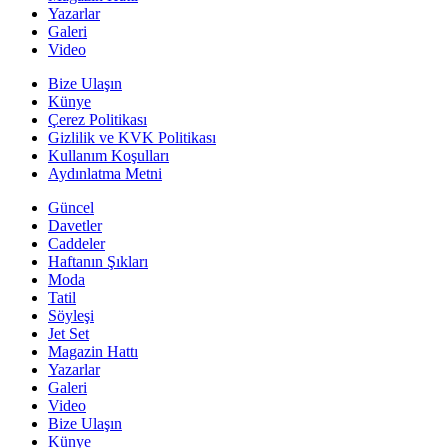
Yazarlar
Galeri
Video
Bize Ulaşın
Künye
Çerez Politikası
Gizlilik ve KVK Politikası
Kullanım Koşulları
Aydınlatma Metni
Güncel
Davetler
Caddeler
Haftanın Şıkları
Moda
Tatil
Söyleşi
Jet Set
Magazin Hattı
Yazarlar
Galeri
Video
Bize Ulaşın
Künye