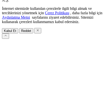
A.Ş.
İnternet sitemizde kullanılan çerezlerle ilgili bilgi almak ve
tercihlerinizi yönetmek için
Çerez Politikası
, daha fazla bilgi için
Aydınlatma Metni
sayfalarını ziyaret edebilirsiniz. Sitemizi
kullanarak çerezleri kullanmamızı kabul edersiniz.
Kabul Et
Reddet