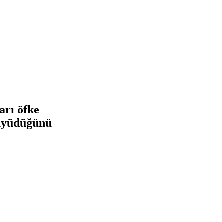
arı öfke
büyüdüğünü