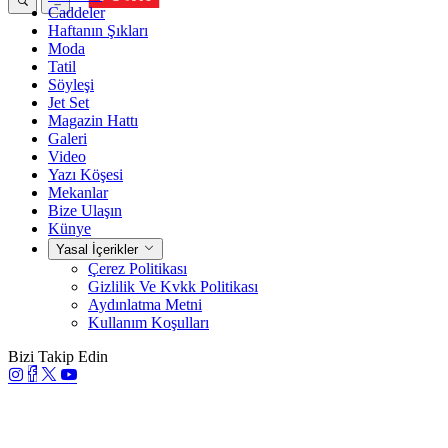
Caddeler
Haftanın Şıkları
Moda
Tatil
Söyleşi
Jet Set
Magazin Hattı
Galeri
Video
Yazı Köşesi
Mekanlar
Bize Ulaşın
Künye
Yasal İçerikler
Çerez Politikası
Gizlilik Ve Kvkk Politikası
Aydınlatma Metni
Kullanım Koşulları
Bizi Takip Edin