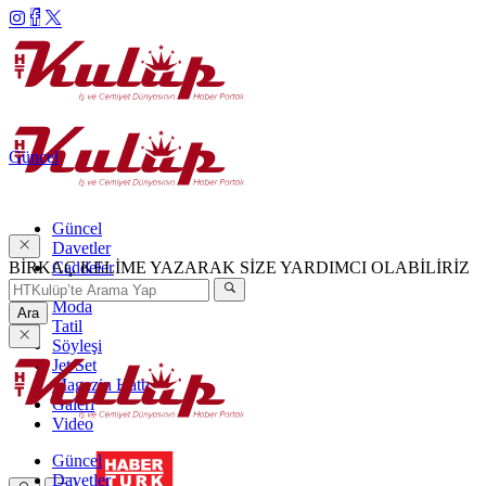
Güncel
Güncel
Davetler
BİRKAÇ KELİME YAZARAK SİZE YARDIMCI OLABİLİRİZ
Caddeler
Haftanın Şıkları
Moda
Ara
Tatil
Söyleşi
Jet Set
Magazin Hattı
Galeri
Video
Güncel
Davetler