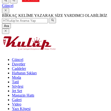
Güncel
BİRKAÇ KELİME YAZARAK SİZE YARDIMCI OLABİLİRİZ
Ara
Güncel
Davetler
Caddeler
Haftanın Şıkları
Moda
Tatil
Söyleşi
Jet Set
Magazin Hattı
Galeri
Video
Yazı Köşesi