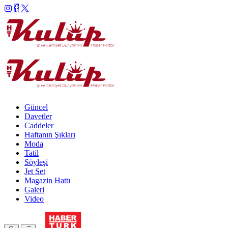
Güncel
Davetler
Caddeler
Haftanın Şıkları
Moda
Tatil
Söyleşi
Jet Set
Magazin Hattı
Galeri
Video