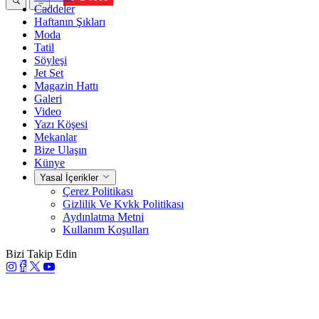
Caddeler
Haftanın Şıkları
Moda
Tatil
Söyleşi
Jet Set
Magazin Hattı
Galeri
Video
Yazı Köşesi
Mekanlar
Bize Ulaşın
Künye
Yasal İçerikler
Çerez Politikası
Gizlilik Ve Kvkk Politikası
Aydınlatma Metni
Kullanım Koşulları
Bizi Takip Edin