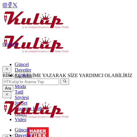
Güncel
Güncel
Davetler
BİRKAÇ KELİME YAZARAK SİZE YARDIMCI OLABİLİRİZ
Caddeler
Haftanın Şıkları
Moda
Ara
Tatil
Söyleşi
Jet Set
Magazin Hattı
Galeri
Video
Güncel
Davetler