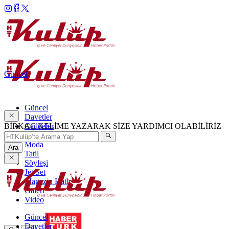
Güncel
Güncel
Davetler
BİRKAÇ KELİME YAZARAK SİZE YARDIMCI OLABİLİRİZ
Caddeler
Haftanın Şıkları
Moda
Ara
Tatil
Söyleşi
Jet Set
Magazin Hattı
Galeri
Video
Güncel
Davetler