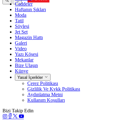
Caddeler
Haftanın Şıkları
Moda
Tatil
Söyleşi
Jet Set
Magazin Hattı
Galeri
Video
Yazı Köşesi
Mekanlar
Bize Ulaşın
Künye
Yasal İçerikler
Çerez Politikası
Gizlilik Ve Kvkk Politikası
Aydınlatma Metni
Kullanım Koşulları
Bizi Takip Edin