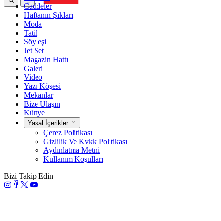
Caddeler
Haftanın Şıkları
Moda
Tatil
Söyleşi
Jet Set
Magazin Hattı
Galeri
Video
Yazı Köşesi
Mekanlar
Bize Ulaşın
Künye
Yasal İçerikler
Çerez Politikası
Gizlilik Ve Kvkk Politikası
Aydınlatma Metni
Kullanım Koşulları
Bizi Takip Edin