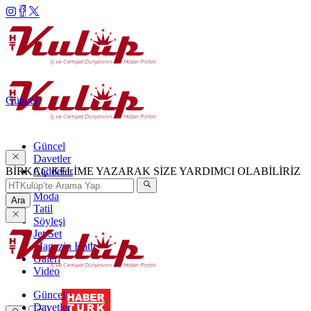
Güncel
Güncel
Davetler
BİRKAÇ KELİME YAZARAK SİZE YARDIMCI OLABİLİRİZ
Caddeler
Haftanın Şıkları
Moda
Ara
Tatil
Söyleşi
Jet Set
Magazin Hattı
Galeri
Video
Güncel
Davetler