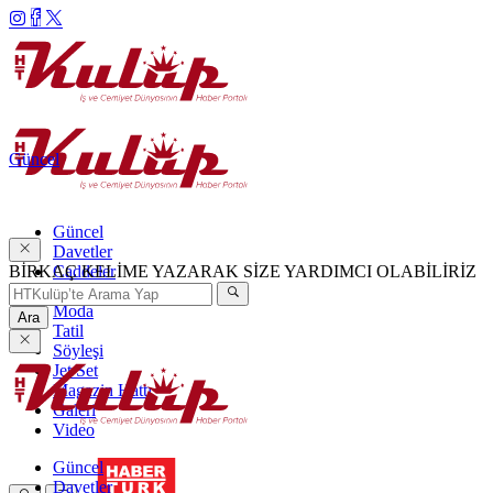
Güncel
Güncel
Davetler
BİRKAÇ KELİME YAZARAK SİZE YARDIMCI OLABİLİRİZ
Caddeler
Haftanın Şıkları
Moda
Ara
Tatil
Söyleşi
Jet Set
Magazin Hattı
Galeri
Video
Güncel
Davetler