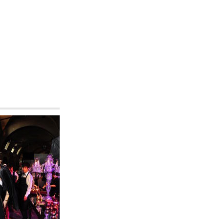
ASLIŞAH ALKOÇLAR DEMİRAĞ
HT Kulüp
Bodrum'da keyifli tatil...
Cemiyet hayatının genç
temsilcilerinden Aslışah Alkoçlar
Demirağ, ailesiyle birlikte Bodrum'da
yaptığı keyifli tatilinden kareler
paylaştı.