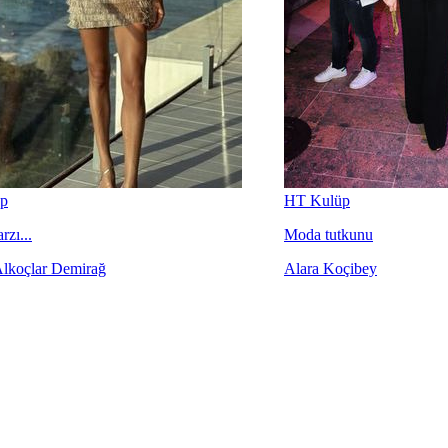
p
HT Kulüp
rzı...
Moda tutkunu
Alkoçlar Demirağ
Alara Koçibey