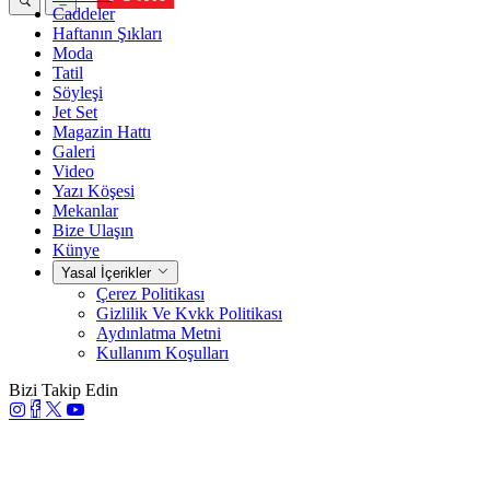
Caddeler
Haftanın Şıkları
Moda
Tatil
Söyleşi
Jet Set
Magazin Hattı
Galeri
Video
Yazı Köşesi
Mekanlar
Bize Ulaşın
Künye
Yasal İçerikler
Çerez Politikası
Gizlilik Ve Kvkk Politikası
Aydınlatma Metni
Kullanım Koşulları
Bizi Takip Edin