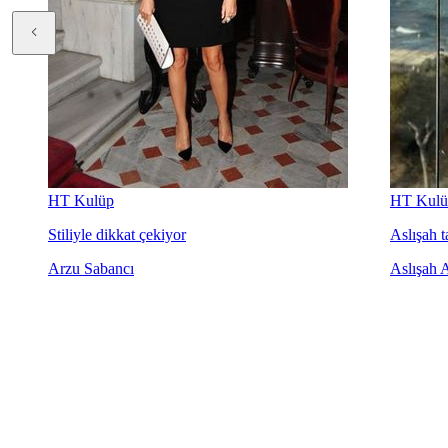
HT Kulüp
HT Kulü
Stiliyle dikkat çekiyor
Aslışah ta
Arzu Sabancı
Aslışah 