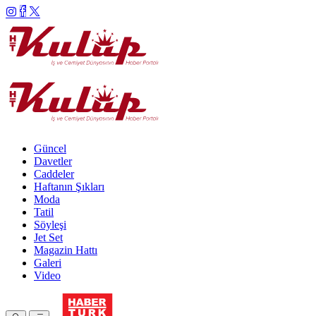
Güncel
Davetler
Caddeler
Haftanın Şıkları
Moda
Tatil
Söyleşi
Jet Set
Magazin Hattı
Galeri
Video