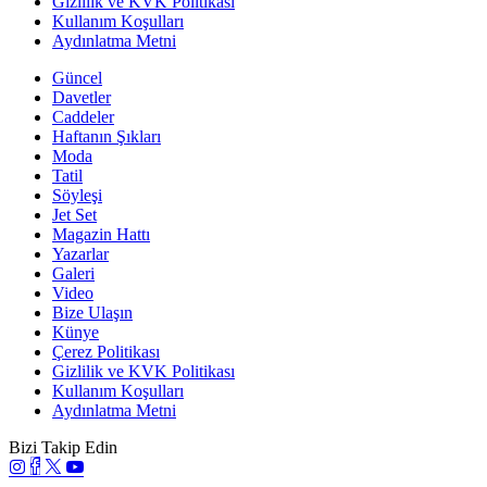
Gizlilik ve KVK Politikası
Kullanım Koşulları
Aydınlatma Metni
Güncel
Davetler
Caddeler
Haftanın Şıkları
Moda
Tatil
Söyleşi
Jet Set
Magazin Hattı
Yazarlar
Galeri
Video
Bize Ulaşın
Künye
Çerez Politikası
Gizlilik ve KVK Politikası
Kullanım Koşulları
Aydınlatma Metni
Bizi Takip Edin