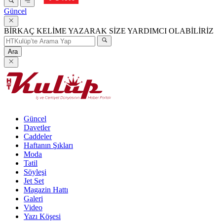
Güncel
BİRKAÇ KELİME YAZARAK SİZE YARDIMCI OLABİLİRİZ
Ara
Güncel
Davetler
Caddeler
Haftanın Şıkları
Moda
Tatil
Söyleşi
Jet Set
Magazin Hattı
Galeri
Video
Yazı Köşesi