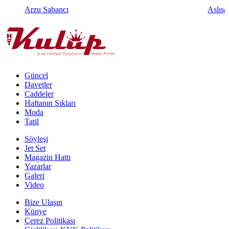
Arzu Sabancı
Aslışa
Güncel
Davetler
Caddeler
Haftanın Şıkları
Moda
Tatil
Söyleşi
Jet Set
Magazin Hattı
Yazarlar
Galeri
Video
Bize Ulaşın
Künye
Çerez Politikası