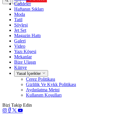
Caddeler
Haftanın Şıkları
Moda
Tatil
Söyleşi
Jet Set
Magazin Hattı
Galeri
Video
Yazı Köşesi
Mekanlar
Bize Ulaşın
Künye
Yasal İçerikler
Çerez Politikası
Gizlilik Ve Kvkk Politikası
Aydınlatma Metni
Kullanım Koşulları
Bizi Takip Edin