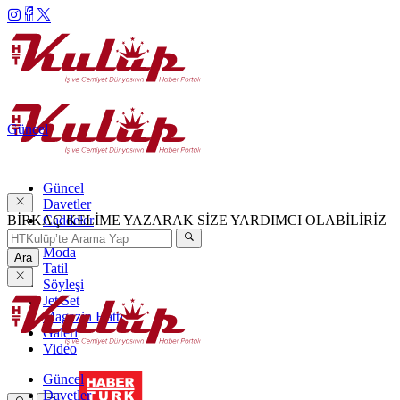
Güncel
Güncel
Davetler
BİRKAÇ KELİME YAZARAK SİZE YARDIMCI OLABİLİRİZ
Caddeler
Haftanın Şıkları
Moda
Ara
Tatil
Söyleşi
Jet Set
Magazin Hattı
Galeri
Video
Güncel
Davetler