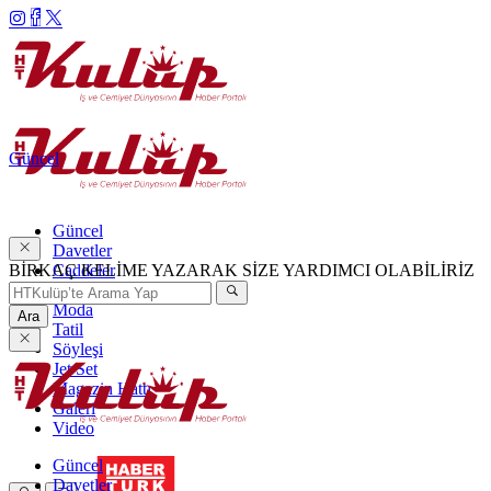
Güncel
Güncel
Davetler
BİRKAÇ KELİME YAZARAK SİZE YARDIMCI OLABİLİRİZ
Caddeler
Haftanın Şıkları
Moda
Ara
Tatil
Söyleşi
Jet Set
Magazin Hattı
Galeri
Video
Güncel
Davetler