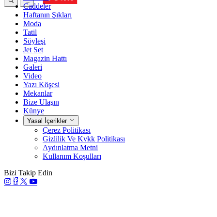
Caddeler
Haftanın Şıkları
Moda
Tatil
Söyleşi
Jet Set
Magazin Hattı
Galeri
Video
Yazı Köşesi
Mekanlar
Bize Ulaşın
Künye
Yasal İçerikler
Çerez Politikası
Gizlilik Ve Kvkk Politikası
Aydınlatma Metni
Kullanım Koşulları
Bizi Takip Edin