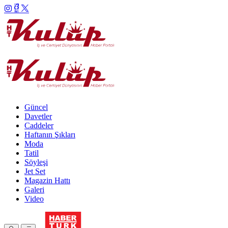
Güncel
Davetler
Caddeler
Haftanın Şıkları
Moda
Tatil
Söyleşi
Jet Set
Magazin Hattı
Galeri
Video