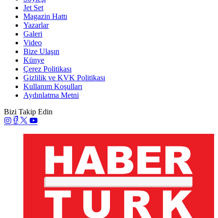
Jet Set
Magazin Hattı
Yazarlar
Galeri
Video
Bize Ulaşın
Künye
Çerez Politikası
Gizlilik ve KVK Politikası
Kullanım Koşulları
Aydınlatma Metni
Bizi Takip Edin