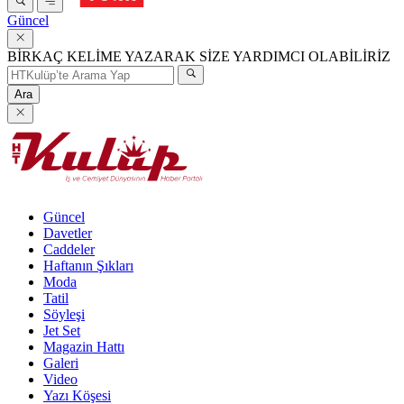
Güncel
BİRKAÇ KELİME YAZARAK SİZE YARDIMCI OLABİLİRİZ
Ara
Güncel
Davetler
Caddeler
Haftanın Şıkları
Moda
Tatil
Söyleşi
Jet Set
Magazin Hattı
Galeri
Video
Yazı Köşesi