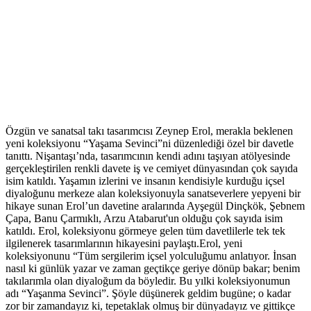
Özgün ve sanatsal takı tasarımcısı Zeynep Erol, merakla beklenen
yeni koleksiyonu “Yaşama Sevinci”ni düzenlediği özel bir davetle
tanıttı. Nişantaşı’nda, tasarımcının kendi adını taşıyan atölyesinde
gerçekleştirilen renkli davete iş ve cemiyet dünyasından çok sayıda
isim katıldı. Yaşamın izlerini ve insanın kendisiyle kurduğu içsel
diyaloğunu merkeze alan koleksiyonuyla sanatseverlere yepyeni bir
hikaye sunan Erol’un davetine aralarında Ayşegül Dinçkök, Şebnem
Çapa, Banu Çarmıklı, Arzu Atabarut'un olduğu çok sayıda isim
katıldı. Erol, koleksiyonu görmeye gelen tüm davetlilerle tek tek
ilgilenerek tasarımlarının hikayesini paylaştı.Erol, yeni
koleksiyonunu “Tüm sergilerim içsel yolculuğumu anlatıyor. İnsan
nasıl ki günlük yazar ve zaman geçtikçe geriye dönüp bakar; benim
takılarımla olan diyaloğum da böyledir. Bu yılki koleksiyonumun
adı “Yaşanma Sevinci”. Şöyle düşünerek geldim bugüne; o kadar
zor bir zamandayız ki, tepetaklak olmuş bir dünyadayız ve gittikçe