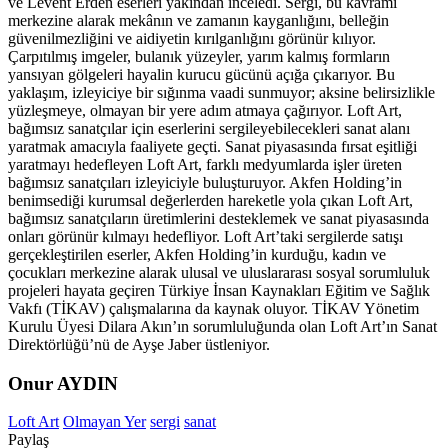
ve Levent Erden eserleri yakından inceledi. Sergi, bu kavramı
merkezine alarak mekânın ve zamanın kayganlığını, belleğin
güvenilmezliğini ve aidiyetin kırılganlığını görünür kılıyor.
Çarpıtılmış imgeler, bulanık yüzeyler, yarım kalmış formların
yansıyan gölgeleri hayalin kurucu gücünü açığa çıkarıyor. Bu
yaklaşım, izleyiciye bir sığınma vaadi sunmuyor; aksine belirsizlikle
yüzleşmeye, olmayan bir yere adım atmaya çağırıyor. Loft Art,
bağımsız sanatçılar için eserlerini sergileyebilecekleri sanat alanı
yaratmak amacıyla faaliyete geçti. Sanat piyasasında fırsat eşitliği
yaratmayı hedefleyen Loft Art, farklı medyumlarda işler üreten
bağımsız sanatçıları izleyiciyle buluşturuyor. Akfen Holding’in
benimsediği kurumsal değerlerden hareketle yola çıkan Loft Art,
bağımsız sanatçıların üretimlerini desteklemek ve sanat piyasasında
onları görünür kılmayı hedefliyor. Loft Art’taki sergilerde satışı
gerçekleştirilen eserler, Akfen Holding’in kurduğu, kadın ve
çocukları merkezine alarak ulusal ve uluslararası sosyal sorumluluk
projeleri hayata geçiren Türkiye İnsan Kaynakları Eğitim ve Sağlık
Vakfı (TİKAV) çalışmalarına da kaynak oluyor. TİKAV Yönetim
Kurulu Üyesi Dilara Akın’ın sorumluluğunda olan Loft Art’ın Sanat
Direktörlüğü’nü de Ayşe Jaber üstleniyor.
Onur AYDIN
Loft Art
Olmayan Yer
sergi
sanat
Paylaş