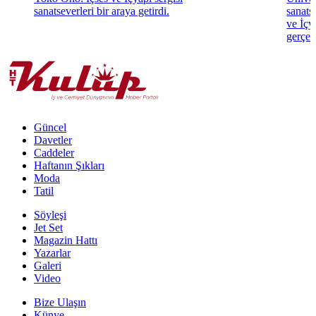
sanatseverleri bir araya getirdi.
sanats
ve İçya
gerçekl
Güncel
Davetler
Caddeler
Haftanın Şıkları
Moda
Tatil
Söyleşi
Jet Set
Magazin Hattı
Yazarlar
Galeri
Video
Bize Ulaşın
Künye