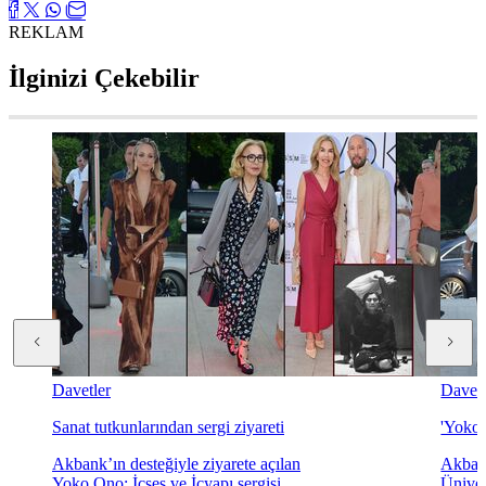
REKLAM
İlginizi Çekebilir
Davetler
Davetl
Sanat tutkunlarından sergi ziyareti
'Yoko 
Akbank’ın desteğiyle ziyarete açılan
Akbank
Yoko Ono: İçses ve İçyapı sergisi
Üniver