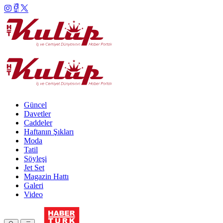
Güncel
Davetler
Caddeler
Haftanın Şıkları
Moda
Tatil
Söyleşi
Jet Set
Magazin Hattı
Galeri
Video