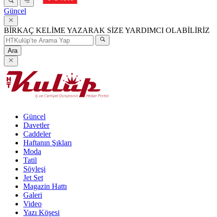
Güncel
BİRKAÇ KELİME YAZARAK SİZE YARDIMCI OLABİLİRİZ
Ara
Güncel
Davetler
Caddeler
Haftanın Şıkları
Moda
Tatil
Söyleşi
Jet Set
Magazin Hattı
Galeri
Video
Yazı Köşesi