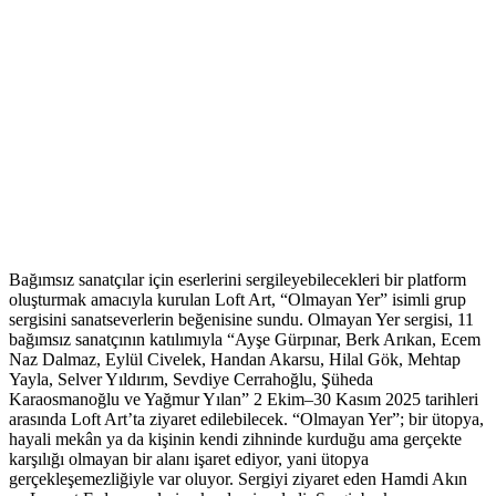
Bağımsız sanatçılar için eserlerini sergileyebilecekleri bir platform
oluşturmak amacıyla kurulan Loft Art, “Olmayan Yer” isimli grup
sergisini sanatseverlerin beğenisine sundu. Olmayan Yer sergisi, 11
bağımsız sanatçının katılımıyla “Ayşe Gürpınar, Berk Arıkan, Ecem
Naz Dalmaz, Eylül Civelek, Handan Akarsu, Hilal Gök, Mehtap
Yayla, Selver Yıldırım, Sevdiye Cerrahoğlu, Şüheda
Karaosmanoğlu ve Yağmur Yılan” 2 Ekim–30 Kasım 2025 tarihleri
arasında Loft Art’ta ziyaret edilebilecek. “Olmayan Yer”; bir ütopya,
hayali mekân ya da kişinin kendi zihninde kurduğu ama gerçekte
karşılığı olmayan bir alanı işaret ediyor, yani ütopya
gerçekleşemezliğiyle var oluyor. Sergiyi ziyaret eden Hamdi Akın