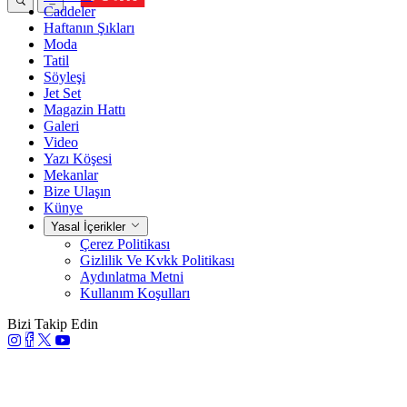
Caddeler
Haftanın Şıkları
Moda
Tatil
Söyleşi
Jet Set
Magazin Hattı
Galeri
Video
Yazı Köşesi
Mekanlar
Bize Ulaşın
Künye
Yasal İçerikler
Çerez Politikası
Gizlilik Ve Kvkk Politikası
Aydınlatma Metni
Kullanım Koşulları
Bizi Takip Edin