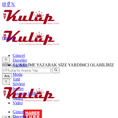
Güncel
Güncel
Davetler
BİRKAÇ KELİME YAZARAK SİZE YARDIMCI OLABİLİRİZ
Caddeler
Haftanın Şıkları
Moda
Ara
Tatil
Söyleşi
Jet Set
Magazin Hattı
Galeri
Video
Güncel
Davetler