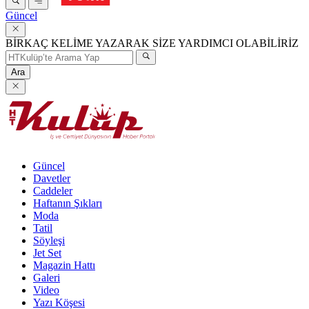
Güncel
BİRKAÇ KELİME YAZARAK SİZE YARDIMCI OLABİLİRİZ
Ara
Güncel
Davetler
Caddeler
Haftanın Şıkları
Moda
Tatil
Söyleşi
Jet Set
Magazin Hattı
Galeri
Video
Yazı Köşesi