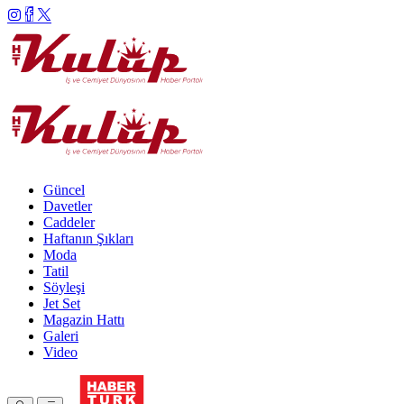
Güncel
Davetler
Caddeler
Haftanın Şıkları
Moda
Tatil
Söyleşi
Jet Set
Magazin Hattı
Galeri
Video