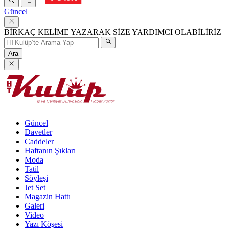
Güncel
BİRKAÇ KELİME YAZARAK SİZE YARDIMCI OLABİLİRİZ
Ara
Güncel
Davetler
Caddeler
Haftanın Şıkları
Moda
Tatil
Söyleşi
Jet Set
Magazin Hattı
Galeri
Video
Yazı Köşesi