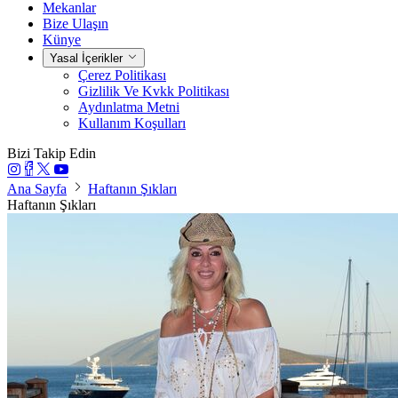
Mekanlar
Bize Ulaşın
Künye
Yasal İçerikler
Çerez Politikası
Gizlilik Ve Kvkk Politikası
Aydınlatma Metni
Kullanım Koşulları
Bizi Takip Edin
Ana Sayfa
Haftanın Şıkları
Haftanın Şıkları