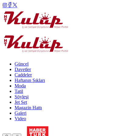
Güncel
Davetler
Caddeler
Haftanın Şıkları
Moda
Tatil
Söyleşi
Jet Set
Magazin Hattı
Galeri
Video