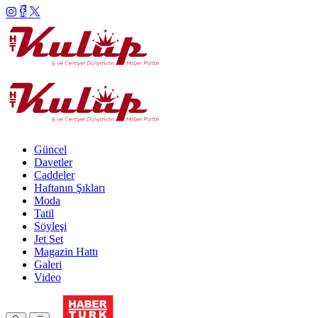
Güncel
Davetler
Caddeler
Haftanın Şıkları
Moda
Tatil
Söyleşi
Jet Set
Magazin Hattı
Galeri
Video