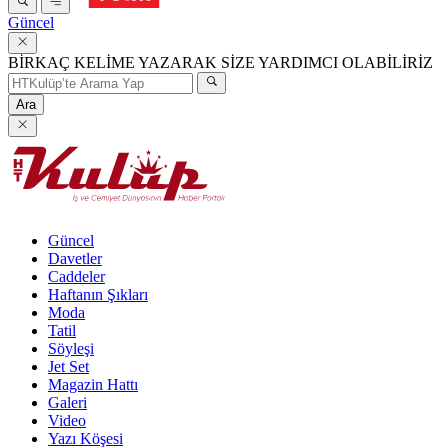
Güncel
BİRKAÇ KELİME YAZARAK SİZE YARDIMCI OLABİLİRİZ
Ara
Güncel
Davetler
Caddeler
Haftanın Şıkları
Moda
Tatil
Söyleşi
Jet Set
Magazin Hattı
Galeri
Video
Yazı Köşesi