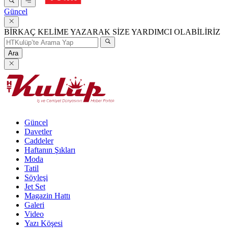
Güncel
BİRKAÇ KELİME YAZARAK SİZE YARDIMCI OLABİLİRİZ
Ara
Güncel
Davetler
Caddeler
Haftanın Şıkları
Moda
Tatil
Söyleşi
Jet Set
Magazin Hattı
Galeri
Video
Yazı Köşesi