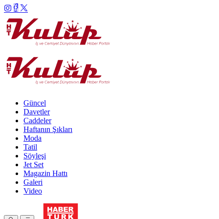
Güncel
Davetler
Caddeler
Haftanın Şıkları
Moda
Tatil
Söyleşi
Jet Set
Magazin Hattı
Galeri
Video