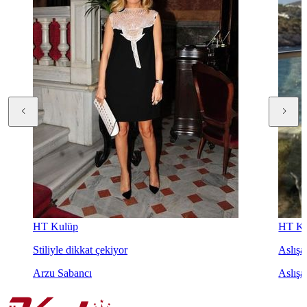
HT Kulüp
HT Ku
Stiliyle dikkat çekiyor
Aslışah
Arzu Sabancı
Aslışa