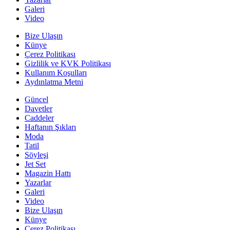
Galeri
Video
Bize Ulaşın
Künye
Çerez Politikası
Gizlilik ve KVK Politikası
Kullanım Koşulları
Aydınlatma Metni
Güncel
Davetler
Caddeler
Haftanın Şıkları
Moda
Tatil
Söyleşi
Jet Set
Magazin Hattı
Yazarlar
Galeri
Video
Bize Ulaşın
Künye
Çerez Politikası