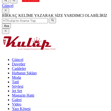
Güncel
BİRKAÇ KELİME YAZARAK SİZE YARDIMCI OLABİLİRİZ
Ara
Güncel
Davetler
Caddeler
Haftanın Şıkları
Moda
Tatil
Söyleşi
Jet Set
Magazin Hattı
Galeri
Video
Yazı Köşesi