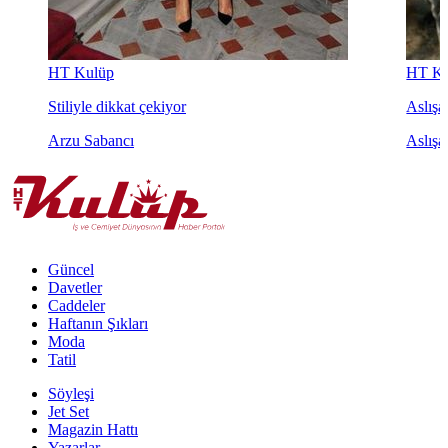
HT Kulüp
HT Ku
Stiliyle dikkat çekiyor
Aslışah
Arzu Sabancı
Aslışa
Güncel
Davetler
Caddeler
Haftanın Şıkları
Moda
Tatil
Söyleşi
Jet Set
Magazin Hattı
Yazarlar