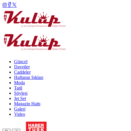
Güncel
Davetler
Caddeler
Haftanın Şıkları
Moda
Tatil
Söyleşi
Jet Set
Magazin Hattı
Galeri
Video