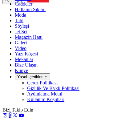
Caddeler
Haftanın Şıkları
Moda
Tatil
Söyleşi
Jet Set
Magazin Hattı
Galeri
Video
Yazı Köşesi
Mekanlar
Bize Ulaşın
Künye
Yasal İçerikler
Çerez Politikası
Gizlilik Ve Kvkk Politikası
Aydınlatma Metni
Kullanım Koşulları
Bizi Takip Edin