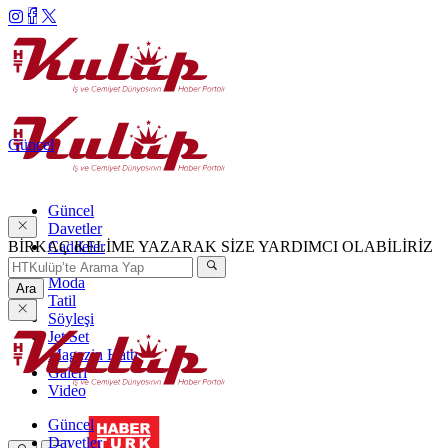
Güncel
Güncel
Davetler
BİRKAÇ KELİME YAZARAK SİZE YARDIMCI OLABİLİRİZ
Caddeler
Haftanın Şıkları
Moda
Ara
Tatil
Söyleşi
Jet Set
Magazin Hattı
Galeri
Video
Güncel
Davetler