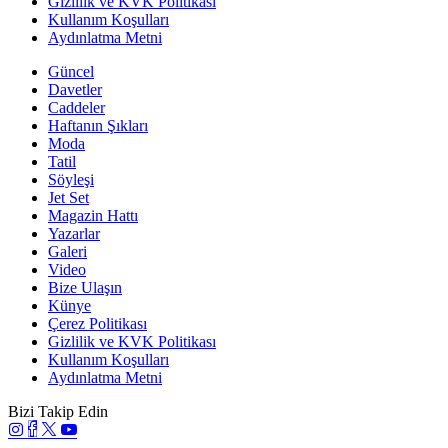
Gizlilik ve KVK Politikası
Kullanım Koşulları
Aydınlatma Metni
Güncel
Davetler
Caddeler
Haftanın Şıkları
Moda
Tatil
Söyleşi
Jet Set
Magazin Hattı
Yazarlar
Galeri
Video
Bize Ulaşın
Künye
Çerez Politikası
Gizlilik ve KVK Politikası
Kullanım Koşulları
Aydınlatma Metni
Bizi Takip Edin