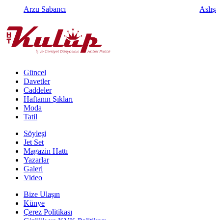
Arzu Sabancı
Aslışa
Güncel
Davetler
Caddeler
Haftanın Şıkları
Moda
Tatil
Söyleşi
Jet Set
Magazin Hattı
Yazarlar
Galeri
Video
Bize Ulaşın
Künye
Çerez Politikası