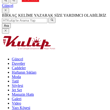
Güncel
BİRKAÇ KELİME YAZARAK SİZE YARDIMCI OLABİLİRİZ
Ara
Güncel
Davetler
Caddeler
Haftanın Şıkları
Moda
Tatil
Söyleşi
Jet Set
Magazin Hattı
Galeri
Video
Yazı Köşesi