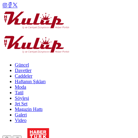
Güncel
Davetler
Caddeler
Haftanın Şıkları
Moda
Tatil
Söyleşi
Jet Set
Magazin Hattı
Galeri
Video