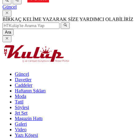
Güncel
BİRKAÇ KELİME YAZARAK SİZE YARDIMCI OLABİLİRİZ
Ara
Güncel
Davetler
Caddeler
Haftanın Şıkları
Moda
Tatil
Söyleşi
Jet Set
Magazin Hattı
Galeri
Video
Yazı Köşesi