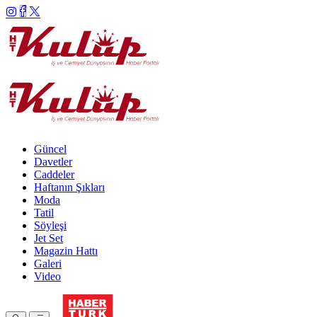
Güncel
Davetler
Caddeler
Haftanın Şıkları
Moda
Tatil
Söyleşi
Jet Set
Magazin Hattı
Galeri
Video