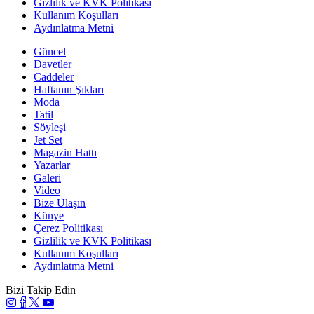
Gizlilik ve KVK Politikası
Kullanım Koşulları
Aydınlatma Metni
Güncel
Davetler
Caddeler
Haftanın Şıkları
Moda
Tatil
Söyleşi
Jet Set
Magazin Hattı
Yazarlar
Galeri
Video
Bize Ulaşın
Künye
Çerez Politikası
Gizlilik ve KVK Politikası
Kullanım Koşulları
Aydınlatma Metni
Bizi Takip Edin