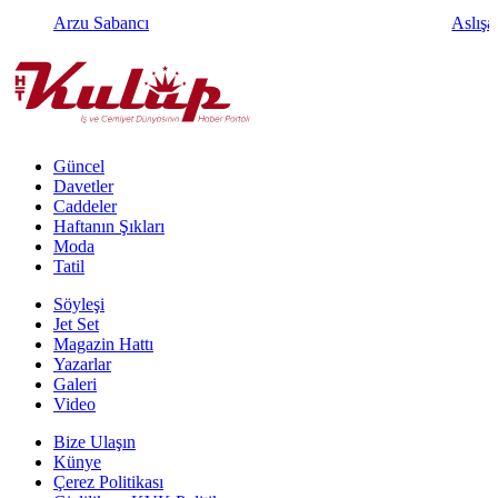
Arzu Sabancı
Aslışa
Güncel
Davetler
Caddeler
Haftanın Şıkları
Moda
Tatil
Söyleşi
Jet Set
Magazin Hattı
Yazarlar
Galeri
Video
Bize Ulaşın
Künye
Çerez Politikası