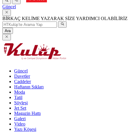
Güncel
BİRKAÇ KELİME YAZARAK SİZE YARDIMCI OLABİLİRİZ
Ara
Güncel
Davetler
Caddeler
Haftanın Şıkları
Moda
Tatil
Söyleşi
Jet Set
Magazin Hattı
Galeri
Video
Yazı Köşesi