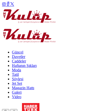
Güncel
Davetler
Caddeler
Haftanın Şıkları
Moda
Tatil
Söyleşi
Jet Set
Magazin Hattı
Galeri
Video