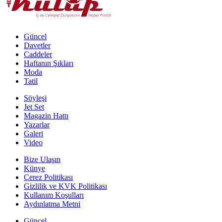
Güncel
Davetler
Caddeler
Haftanın Şıkları
Moda
Tatil
Söyleşi
Jet Set
Magazin Hattı
Yazarlar
Galeri
Video
Bize Ulaşın
Künye
Çerez Politikası
Gizlilik ve KVK Politikası
Kullanım Koşulları
Aydınlatma Metni
Güncel