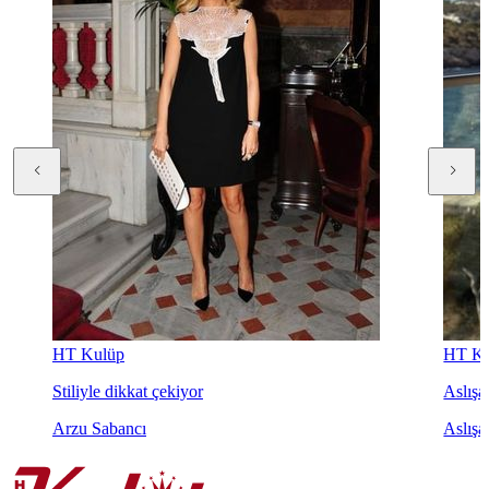
HT Kulüp
HT Ku
Stiliyle dikkat çekiyor
Aslışah
Arzu Sabancı
Aslışa