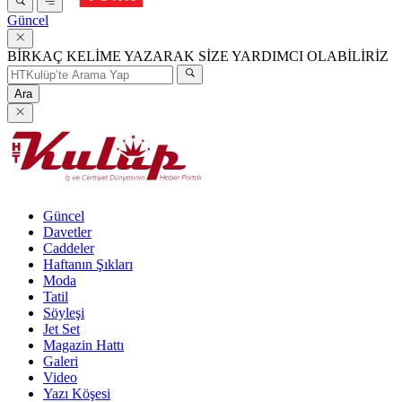
Güncel
BİRKAÇ KELİME YAZARAK SİZE YARDIMCI OLABİLİRİZ
Ara
Güncel
Davetler
Caddeler
Haftanın Şıkları
Moda
Tatil
Söyleşi
Jet Set
Magazin Hattı
Galeri
Video
Yazı Köşesi