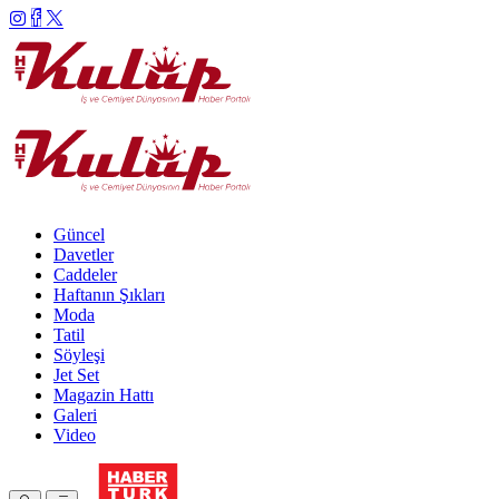
Güncel
Davetler
Caddeler
Haftanın Şıkları
Moda
Tatil
Söyleşi
Jet Set
Magazin Hattı
Galeri
Video