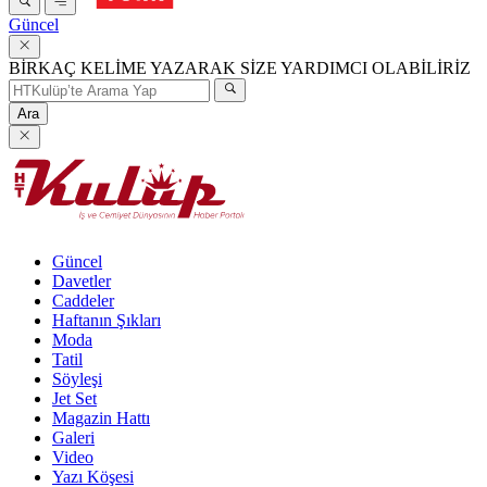
Güncel
BİRKAÇ KELİME YAZARAK SİZE YARDIMCI OLABİLİRİZ
Ara
Güncel
Davetler
Caddeler
Haftanın Şıkları
Moda
Tatil
Söyleşi
Jet Set
Magazin Hattı
Galeri
Video
Yazı Köşesi