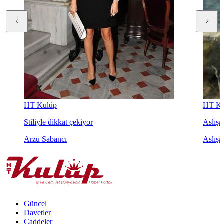
HT Kulüp
HT Ku
Stiliyle dikkat çekiyor
Aslışah
Arzu Sabancı
Aslışa
Güncel
Davetler
Caddeler