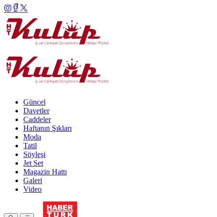
Güncel
Davetler
Caddeler
Haftanın Şıkları
Moda
Tatil
Söyleşi
Jet Set
Magazin Hattı
Galeri
Video