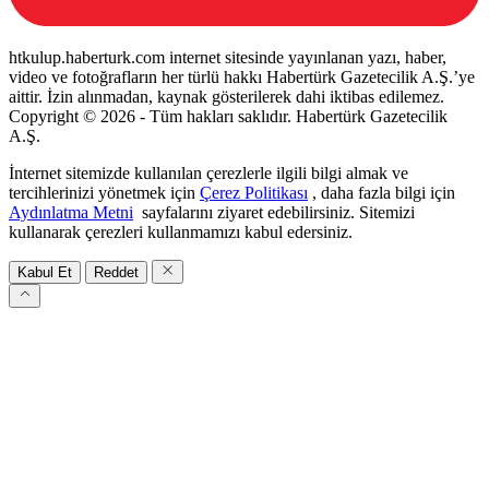
htkulup.haberturk.com internet sitesinde yayınlanan yazı, haber,
video ve fotoğrafların her türlü hakkı Habertürk Gazetecilik A.Ş.’ye
aittir. İzin alınmadan, kaynak gösterilerek dahi iktibas edilemez.
Copyright © 2026 - Tüm hakları saklıdır. Habertürk Gazetecilik
A.Ş.
İnternet sitemizde kullanılan çerezlerle ilgili bilgi almak ve
tercihlerinizi yönetmek için
Çerez Politikası
, daha fazla bilgi için
Aydınlatma Metni
sayfalarını ziyaret edebilirsiniz. Sitemizi
kullanarak çerezleri kullanmamızı kabul edersiniz.
Kabul Et
Reddet