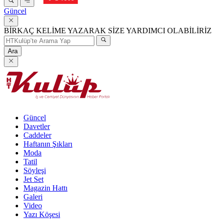
Güncel
BİRKAÇ KELİME YAZARAK SİZE YARDIMCI OLABİLİRİZ
Ara
Güncel
Davetler
Caddeler
Haftanın Şıkları
Moda
Tatil
Söyleşi
Jet Set
Magazin Hattı
Galeri
Video
Yazı Köşesi