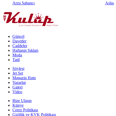
Arzu Sabancı
Aslışa
Güncel
Davetler
Caddeler
Haftanın Şıkları
Moda
Tatil
Söyleşi
Jet Set
Magazin Hattı
Yazarlar
Galeri
Video
Bize Ulaşın
Künye
Çerez Politikası
Gizlilik ve KVK Politikası