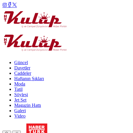
Güncel
Davetler
Caddeler
Haftanın Şıkları
Moda
Tatil
Söyleşi
Jet Set
Magazin Hattı
Galeri
Video