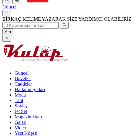
Güncel
BİRKAÇ KELİME YAZARAK SİZE YARDIMCI OLABİLİRİZ
Ara
Güncel
Davetler
Caddeler
Haftanın Şıkları
Moda
Tatil
Söyleşi
Jet Set
Magazin Hattı
Galeri
Video
Yazı Köşesi