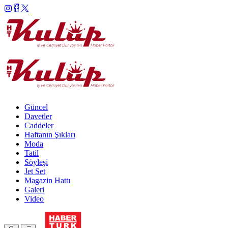
Güncel
Davetler
Caddeler
Haftanın Şıkları
Moda
Tatil
Söyleşi
Jet Set
Magazin Hattı
Galeri
Video