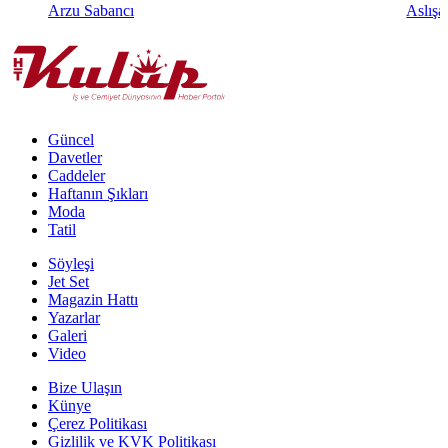
Arzu Sabancı
Aslışa
Güncel
Davetler
Caddeler
Haftanın Şıkları
Moda
Tatil
Söyleşi
Jet Set
Magazin Hattı
Yazarlar
Galeri
Video
Bize Ulaşın
Künye
Çerez Politikası
Gizlilik ve KVK Politikası