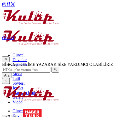
Güncel
Güncel
Davetler
BİRKAÇ KELİME YAZARAK SİZE YARDIMCI OLABİLİRİZ
Caddeler
Haftanın Şıkları
Moda
Ara
Tatil
Söyleşi
Jet Set
Magazin Hattı
Galeri
Video
Güncel
Davetler