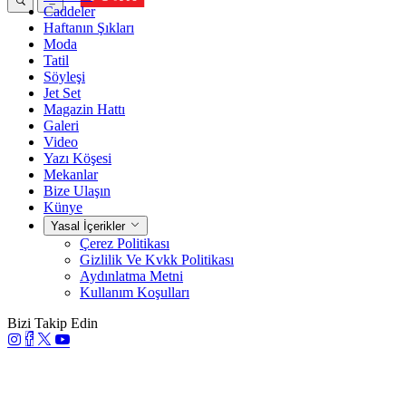
Caddeler
Haftanın Şıkları
Moda
Tatil
Söyleşi
Jet Set
Magazin Hattı
Galeri
Video
Yazı Köşesi
Mekanlar
Bize Ulaşın
Künye
Yasal İçerikler
Çerez Politikası
Gizlilik Ve Kvkk Politikası
Aydınlatma Metni
Kullanım Koşulları
Bizi Takip Edin