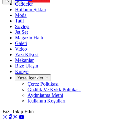
Caddeler
Haftanın Şıkları
Moda
Tatil
Söyleşi
Jet Set
Magazin Hattı
Galeri
Video
Yazı Köşesi
Mekanlar
Bize Ulaşın
Künye
Yasal İçerikler
Çerez Politikası
Gizlilik Ve Kvkk Politikası
Aydınlatma Metni
Kullanım Koşulları
Bizi Takip Edin