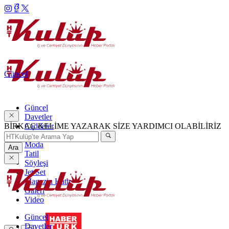
Güncel
Güncel
Davetler
BİRKAÇ KELİME YAZARAK SİZE YARDIMCI OLABİLİRİZ
Caddeler
Haftanın Şıkları
Moda
Ara
Tatil
Söyleşi
Jet Set
Magazin Hattı
Galeri
Video
Güncel
Davetler