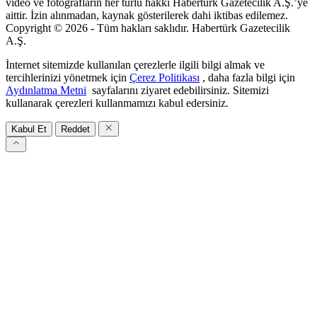
video ve fotoğrafların her türlü hakkı Habertürk Gazetecilik A.Ş.’ye
aittir. İzin alınmadan, kaynak gösterilerek dahi iktibas edilemez.
Copyright © 2026 - Tüm hakları saklıdır. Habertürk Gazetecilik
A.Ş.
İnternet sitemizde kullanılan çerezlerle ilgili bilgi almak ve
tercihlerinizi yönetmek için
Çerez Politikası
, daha fazla bilgi için
Aydınlatma Metni
sayfalarını ziyaret edebilirsiniz. Sitemizi
kullanarak çerezleri kullanmamızı kabul edersiniz.
Kabul Et
Reddet