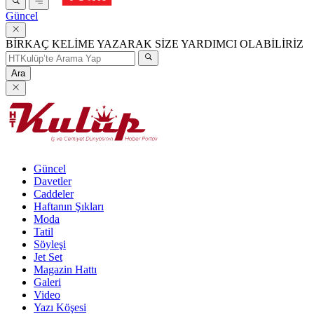
Güncel
BİRKAÇ KELİME YAZARAK SİZE YARDIMCI OLABİLİRİZ
Ara
Güncel
Davetler
Caddeler
Haftanın Şıkları
Moda
Tatil
Söyleşi
Jet Set
Magazin Hattı
Galeri
Video
Yazı Köşesi