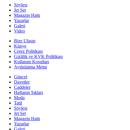
Söyleşi
Jet Set
Magazin Hattı
Yazarlar
Galeri
Video
Bize Ulaşın
Künye
Çerez Politikası
Gizlilik ve KVK Politikası
Kullanım Koşulları
Aydınlatma Metni
Güncel
Davetler
Caddeler
Haftanın Şıkları
Moda
Tatil
Söyleşi
Jet Set
Magazin Hattı
Yazarlar
Galeri