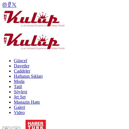
Güncel
Davetler
Caddeler
Haftanın Şıkları
Moda
Tatil
Söyleşi
Jet Set
Magazin Hattı
Galeri
Video