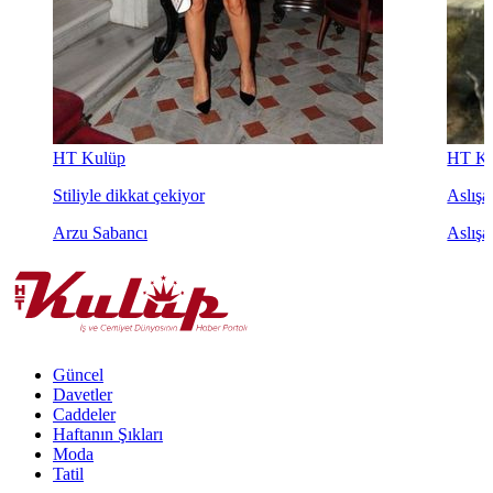
HT Kulüp
HT Ku
Stiliyle dikkat çekiyor
Aslışah
Arzu Sabancı
Aslışa
Güncel
Davetler
Caddeler
Haftanın Şıkları
Moda
Tatil