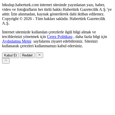
htkulup.haberturk.com internet sitesinde yayınlanan yazı, haber,
video ve fotoğrafların her türlü hakkı Habertürk Gazetecilik A.Ş.’ye
aittir. İzin alınmadan, kaynak gösterilerek dahi iktibas edilemez.
Copyright © 2026 - Tüm hakları saklıdır. Habertürk Gazetecilik
A.Ş.
İnternet sitemizde kullanılan çerezlerle ilgili bilgi almak ve
tercihlerinizi yönetmek için
Çerez Politikası
, daha fazla bilgi için
Aydınlatma Metni
sayfalarını ziyaret edebilirsiniz. Sitemizi
kullanarak çerezleri kullanmamızı kabul edersiniz.
Kabul Et
Reddet