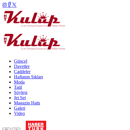
Güncel
Davetler
Caddeler
Haftanın Şıkları
Moda
Tatil
Söyleşi
Jet Set
Magazin Hattı
Galeri
Video