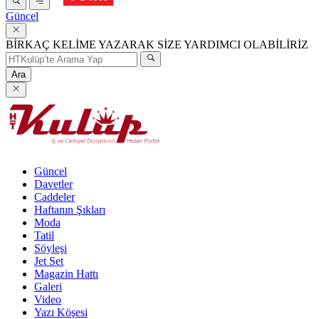
Güncel
BİRKAÇ KELİME YAZARAK SİZE YARDIMCI OLABİLİRİZ
Ara
Güncel
Davetler
Caddeler
Haftanın Şıkları
Moda
Tatil
Söyleşi
Jet Set
Magazin Hattı
Galeri
Video
Yazı Köşesi