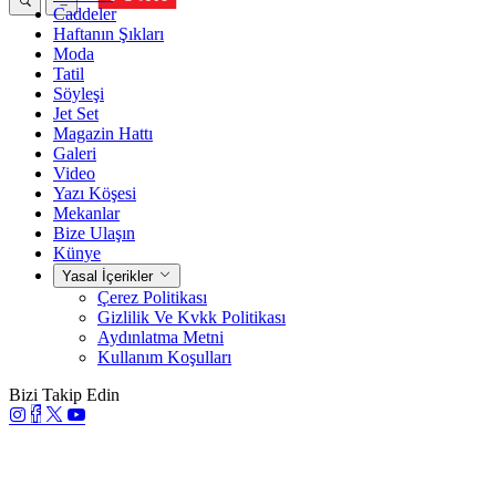
Caddeler
Haftanın Şıkları
Moda
Tatil
Söyleşi
Jet Set
Magazin Hattı
Galeri
Video
Yazı Köşesi
Mekanlar
Bize Ulaşın
Künye
Yasal İçerikler
Çerez Politikası
Gizlilik Ve Kvkk Politikası
Aydınlatma Metni
Kullanım Koşulları
Bizi Takip Edin