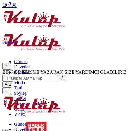
Güncel
Güncel
Davetler
BİRKAÇ KELİME YAZARAK SİZE YARDIMCI OLABİLİRİZ
Caddeler
Haftanın Şıkları
Moda
Ara
Tatil
Söyleşi
Jet Set
Magazin Hattı
Galeri
Video
Güncel
Davetler