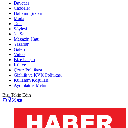
Davetler
Caddeler
Haftanın Şıkları
Moda
Tatil
Söyleşi
Jet Set
Magazin Hattı
Yazarlar
Galeri
Video
Bize Ulaşın
Künye
Çerez Politikası
Gizlilik ve KVK Politikası
Kullanım Koşulları
Aydınlatma Metni
Bizi Takip Edin