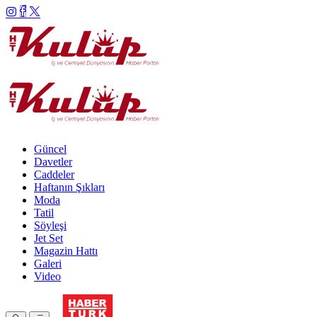
Güncel
Davetler
Caddeler
Haftanın Şıkları
Moda
Tatil
Söyleşi
Jet Set
Magazin Hattı
Galeri
Video