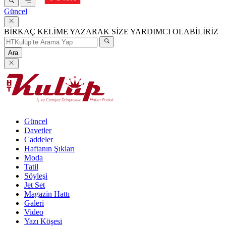
Güncel
BİRKAÇ KELİME YAZARAK SİZE YARDIMCI OLABİLİRİZ
Ara
Güncel
Davetler
Caddeler
Haftanın Şıkları
Moda
Tatil
Söyleşi
Jet Set
Magazin Hattı
Galeri
Video
Yazı Köşesi