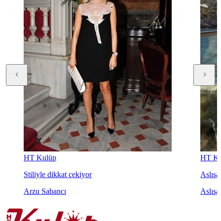
HT Kulüp
HT Ku
Stiliyle dikkat çekiyor
Aslışah
Arzu Sabancı
Aslışa