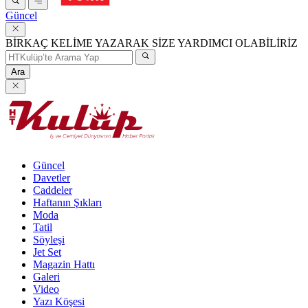
Güncel
BİRKAÇ KELİME YAZARAK SİZE YARDIMCI OLABİLİRİZ
Ara
Güncel
Davetler
Caddeler
Haftanın Şıkları
Moda
Tatil
Söyleşi
Jet Set
Magazin Hattı
Galeri
Video
Yazı Köşesi