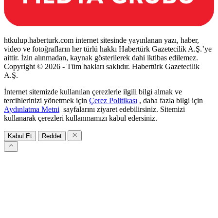
htkulup.haberturk.com internet sitesinde yayınlanan yazı, haber,
video ve fotoğrafların her türlü hakkı Habertürk Gazetecilik A.Ş.’ye
aittir. İzin alınmadan, kaynak gösterilerek dahi iktibas edilemez.
Copyright © 2026 - Tüm hakları saklıdır. Habertürk Gazetecilik
A.Ş.
İnternet sitemizde kullanılan çerezlerle ilgili bilgi almak ve
tercihlerinizi yönetmek için
Çerez Politikası
, daha fazla bilgi için
Aydınlatma Metni
sayfalarını ziyaret edebilirsiniz. Sitemizi
kullanarak çerezleri kullanmamızı kabul edersiniz.
Kabul Et
Reddet