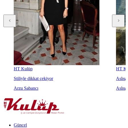
HT Kulüp
HT Ku
Stiliyle dikkat çekiyor
Aslışah
Arzu Sabancı
Aslışa
Güncel