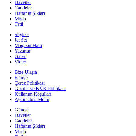
Davetler
Caddeler
Haftanın Şıkları
Moda
Tatil
Söyleşi
Jet Set
Magazin Hattı
Yazarlar
Galeri
Video
Bize Ulaşın
Künye
Çerez Politikası
Gizlilik ve KVK Politikası
Kullanım Koşulları
Aydınlatma Metni
Güncel
Davetler
Caddeler
Haftanın Şıkları
Moda