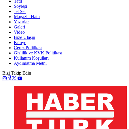
Tatil
Söyleşi
Jet Set
Magazin Hattı
Yazarlar
Galeri
Video
Bize Ulaşın
Künye
Çerez Politikası
Gizlilik ve KVK Politikası
Kullanım Koşulları
Aydınlatma Metni
Bizi Takip Edin