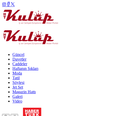
Güncel
Davetler
Caddeler
Haftanın Şıkları
Moda
Tatil
Söyleşi
Jet Set
Magazin Hattı
Galeri
Video