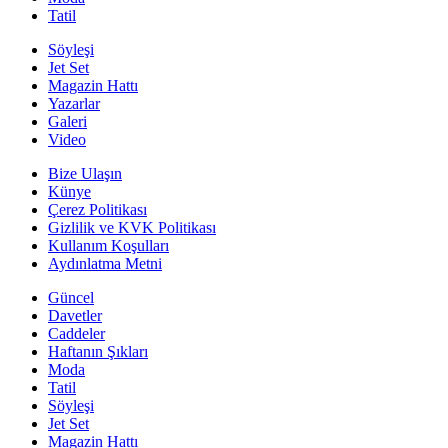
Tatil
Söyleşi
Jet Set
Magazin Hattı
Yazarlar
Galeri
Video
Bize Ulaşın
Künye
Çerez Politikası
Gizlilik ve KVK Politikası
Kullanım Koşulları
Aydınlatma Metni
Güncel
Davetler
Caddeler
Haftanın Şıkları
Moda
Tatil
Söyleşi
Jet Set
Magazin Hattı