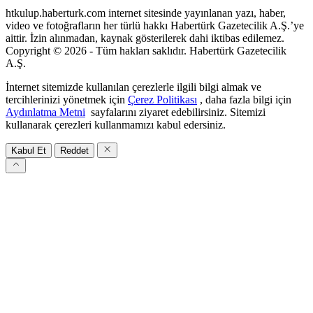
htkulup.haberturk.com internet sitesinde yayınlanan yazı, haber,
video ve fotoğrafların her türlü hakkı Habertürk Gazetecilik A.Ş.’ye
aittir. İzin alınmadan, kaynak gösterilerek dahi iktibas edilemez.
Copyright © 2026 - Tüm hakları saklıdır. Habertürk Gazetecilik
A.Ş.
İnternet sitemizde kullanılan çerezlerle ilgili bilgi almak ve
tercihlerinizi yönetmek için
Çerez Politikası
, daha fazla bilgi için
Aydınlatma Metni
sayfalarını ziyaret edebilirsiniz. Sitemizi
kullanarak çerezleri kullanmamızı kabul edersiniz.
Kabul Et
Reddet