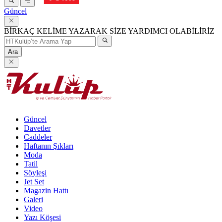
Güncel
BİRKAÇ KELİME YAZARAK SİZE YARDIMCI OLABİLİRİZ
Ara
Güncel
Davetler
Caddeler
Haftanın Şıkları
Moda
Tatil
Söyleşi
Jet Set
Magazin Hattı
Galeri
Video
Yazı Köşesi