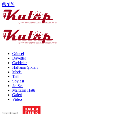
Güncel
Davetler
Caddeler
Haftanın Şıkları
Moda
Tatil
Söyleşi
Jet Set
Magazin Hattı
Galeri
Video