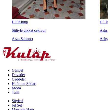
HT Kulüp
HT Ku
Stiliyle dikkat çekiyor
Aslışah
Arzu Sabancı
Aslışa
Güncel
Davetler
Caddeler
Haftanın Şıkları
Moda
Tatil
Söyleşi
Jet Set
Magazin Hattı