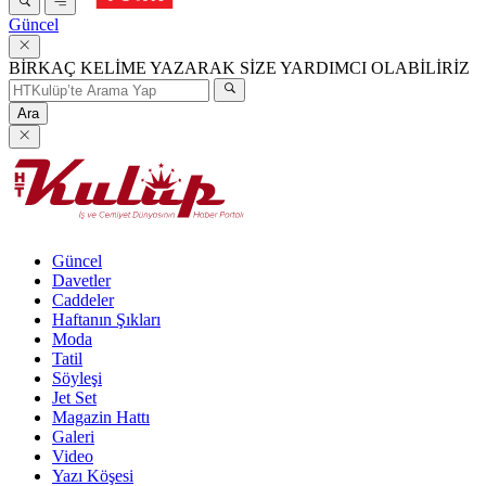
Güncel
BİRKAÇ KELİME YAZARAK SİZE YARDIMCI OLABİLİRİZ
Ara
Güncel
Davetler
Caddeler
Haftanın Şıkları
Moda
Tatil
Söyleşi
Jet Set
Magazin Hattı
Galeri
Video
Yazı Köşesi