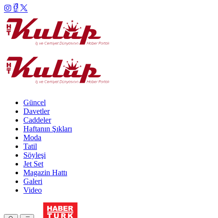
Güncel
Davetler
Caddeler
Haftanın Şıkları
Moda
Tatil
Söyleşi
Jet Set
Magazin Hattı
Galeri
Video