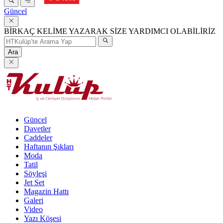
Güncel
BİRKAÇ KELİME YAZARAK SİZE YARDIMCI OLABİLİRİZ
Ara
Güncel
Davetler
Caddeler
Haftanın Şıkları
Moda
Tatil
Söyleşi
Jet Set
Magazin Hattı
Galeri
Video
Yazı Köşesi