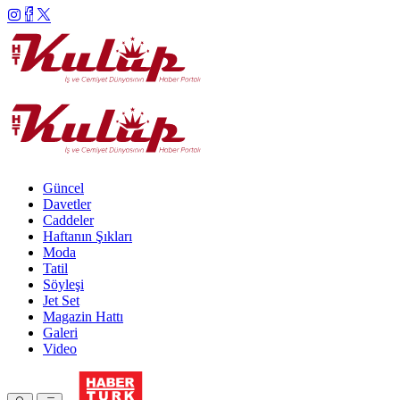
Güncel
Davetler
Caddeler
Haftanın Şıkları
Moda
Tatil
Söyleşi
Jet Set
Magazin Hattı
Galeri
Video