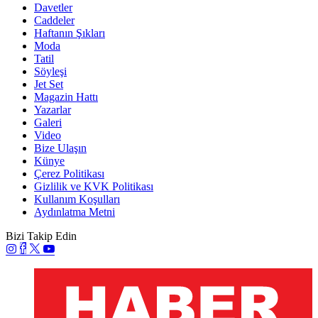
Davetler
Caddeler
Haftanın Şıkları
Moda
Tatil
Söyleşi
Jet Set
Magazin Hattı
Yazarlar
Galeri
Video
Bize Ulaşın
Künye
Çerez Politikası
Gizlilik ve KVK Politikası
Kullanım Koşulları
Aydınlatma Metni
Bizi Takip Edin