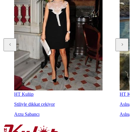
HT Kulüp
HT Ku
Stiliyle dikkat çekiyor
Aslışah
Arzu Sabancı
Aslışa