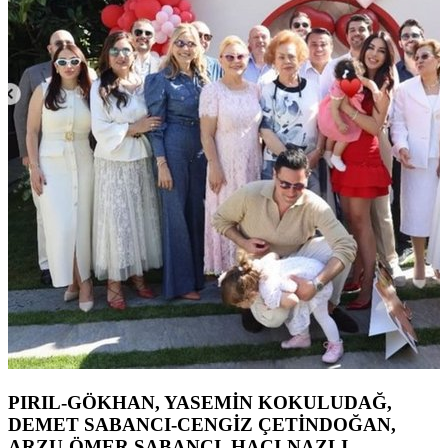
PIRIL-GÖKHAN, YASEMİN KOKULUDAĞ,
DEMET SABANCI-CENGİZ ÇETİNDOĞAN,
ARZU-ÖMER SABANCI, HACI-NAZLI