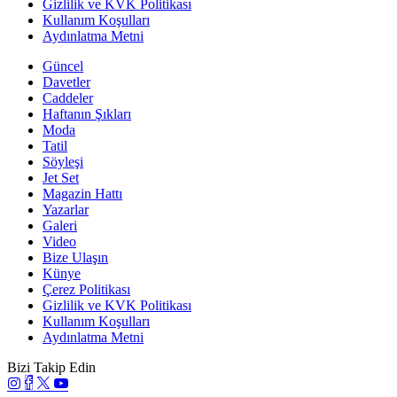
Gizlilik ve KVK Politikası
Kullanım Koşulları
Aydınlatma Metni
Güncel
Davetler
Caddeler
Haftanın Şıkları
Moda
Tatil
Söyleşi
Jet Set
Magazin Hattı
Yazarlar
Galeri
Video
Bize Ulaşın
Künye
Çerez Politikası
Gizlilik ve KVK Politikası
Kullanım Koşulları
Aydınlatma Metni
Bizi Takip Edin