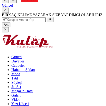
Güncel
BİRKAÇ KELİME YAZARAK SİZE YARDIMCI OLABİLİRİZ
Ara
Güncel
Davetler
Caddeler
Haftanın Şıkları
Moda
Tatil
Söyleşi
Jet Set
Magazin Hattı
Galeri
Video
Yazı Köşesi