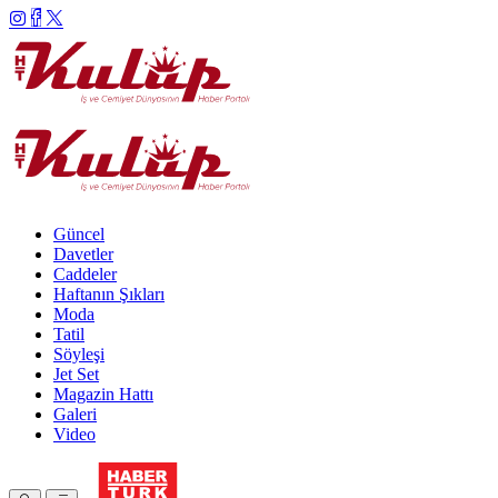
Güncel
Davetler
Caddeler
Haftanın Şıkları
Moda
Tatil
Söyleşi
Jet Set
Magazin Hattı
Galeri
Video