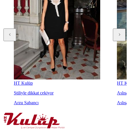
HT Kulüp
HT Ku
Stiliyle dikkat çekiyor
Aslışah
Arzu Sabancı
Aslışa