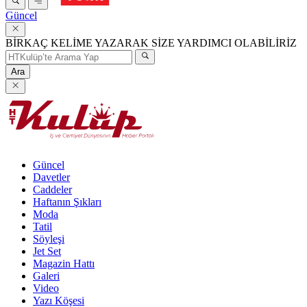
Güncel
BİRKAÇ KELİME YAZARAK SİZE YARDIMCI OLABİLİRİZ
Ara
Güncel
Davetler
Caddeler
Haftanın Şıkları
Moda
Tatil
Söyleşi
Jet Set
Magazin Hattı
Galeri
Video
Yazı Köşesi