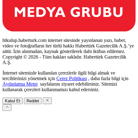
htkulup.haberturk.com internet sitesinde yayınlanan yazı, haber,
video ve fotoğrafların her türlü hakkı Habertürk Gazetecilik A.Ş.’ye
aittir. İzin alınmadan, kaynak gösterilerek dahi iktibas edilemez.
Copyright © 2026 - Tüm hakları saklıdır. Habertürk Gazetecilik
A.Ş.
İnternet sitemizde kullanılan çerezlerle ilgili bilgi almak ve
tercihlerinizi yönetmek için
Çerez Politikası
, daha fazla bilgi için
Aydınlatma Metni
sayfalarını ziyaret edebilirsiniz. Sitemizi
kullanarak çerezleri kullanmamızı kabul edersiniz.
Kabul Et
Reddet