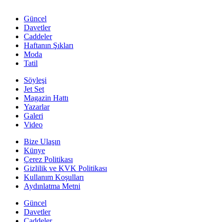
Güncel
Davetler
Caddeler
Haftanın Şıkları
Moda
Tatil
Söyleşi
Jet Set
Magazin Hattı
Yazarlar
Galeri
Video
Bize Ulaşın
Künye
Çerez Politikası
Gizlilik ve KVK Politikası
Kullanım Koşulları
Aydınlatma Metni
Güncel
Davetler
Caddeler