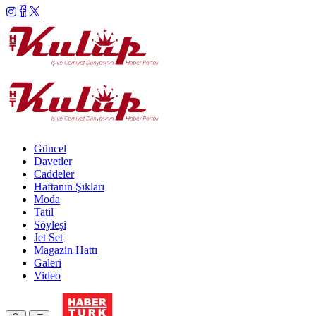
Güncel
Davetler
Caddeler
Haftanın Şıkları
Moda
Tatil
Söyleşi
Jet Set
Magazin Hattı
Galeri
Video