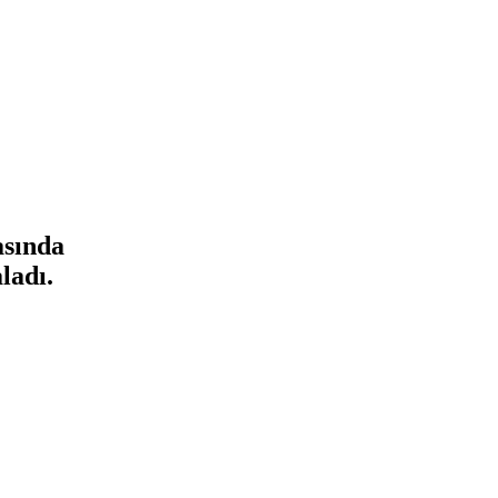
asında
ladı.