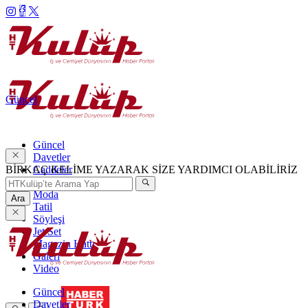
Güncel
Güncel
Davetler
BİRKAÇ KELİME YAZARAK SİZE YARDIMCI OLABİLİRİZ
Caddeler
Haftanın Şıkları
Moda
Ara
Tatil
Söyleşi
Jet Set
Magazin Hattı
Galeri
Video
Güncel
Davetler