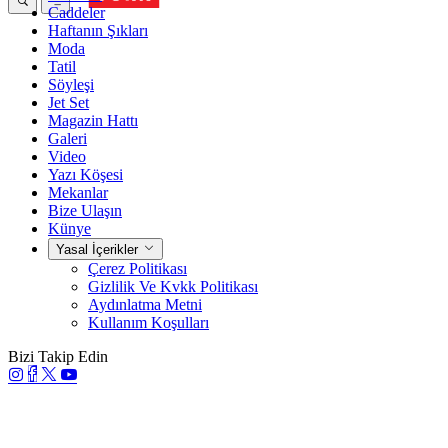
Caddeler
Haftanın Şıkları
Moda
Tatil
Söyleşi
Jet Set
Magazin Hattı
Galeri
Video
Yazı Köşesi
Mekanlar
Bize Ulaşın
Künye
Yasal İçerikler
Çerez Politikası
Gizlilik Ve Kvkk Politikası
Aydınlatma Metni
Kullanım Koşulları
Bizi Takip Edin