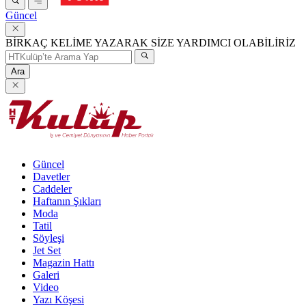
Güncel
BİRKAÇ KELİME YAZARAK SİZE YARDIMCI OLABİLİRİZ
Ara
Güncel
Davetler
Caddeler
Haftanın Şıkları
Moda
Tatil
Söyleşi
Jet Set
Magazin Hattı
Galeri
Video
Yazı Köşesi