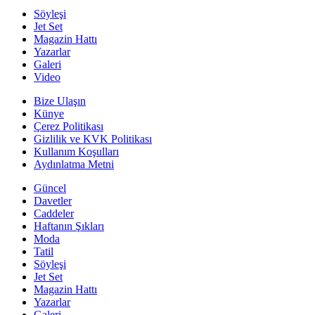
Söyleşi
Jet Set
Magazin Hattı
Yazarlar
Galeri
Video
Bize Ulaşın
Künye
Çerez Politikası
Gizlilik ve KVK Politikası
Kullanım Koşulları
Aydınlatma Metni
Güncel
Davetler
Caddeler
Haftanın Şıkları
Moda
Tatil
Söyleşi
Jet Set
Magazin Hattı
Yazarlar
Galeri