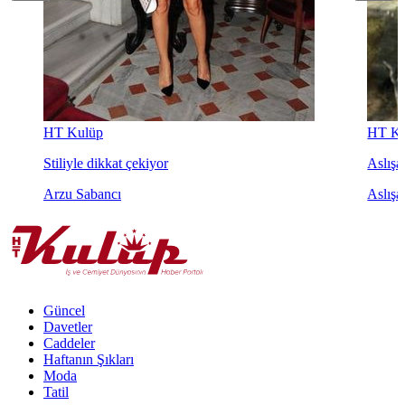
HT Kulüp
HT Ku
Stiliyle dikkat çekiyor
Aslışah
Arzu Sabancı
Aslışa
Güncel
Davetler
Caddeler
Haftanın Şıkları
Moda
Tatil