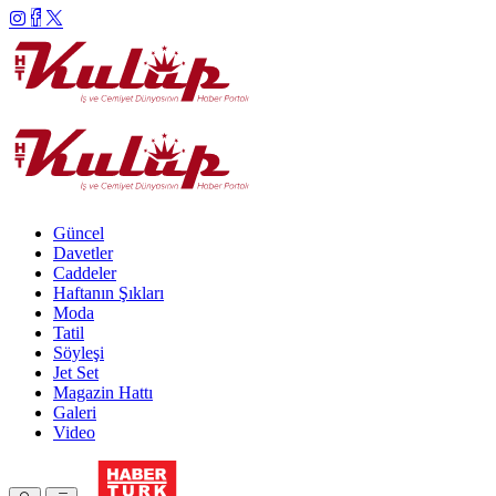
Güncel
Davetler
Caddeler
Haftanın Şıkları
Moda
Tatil
Söyleşi
Jet Set
Magazin Hattı
Galeri
Video