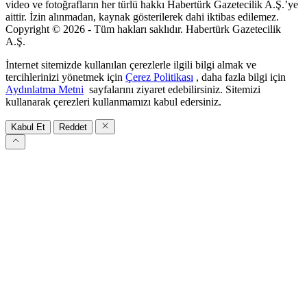
video ve fotoğrafların her türlü hakkı Habertürk Gazetecilik A.Ş.’ye
aittir. İzin alınmadan, kaynak gösterilerek dahi iktibas edilemez.
Copyright © 2026 - Tüm hakları saklıdır. Habertürk Gazetecilik
A.Ş.
İnternet sitemizde kullanılan çerezlerle ilgili bilgi almak ve
tercihlerinizi yönetmek için
Çerez Politikası
, daha fazla bilgi için
Aydınlatma Metni
sayfalarını ziyaret edebilirsiniz. Sitemizi
kullanarak çerezleri kullanmamızı kabul edersiniz.
Kabul Et
Reddet