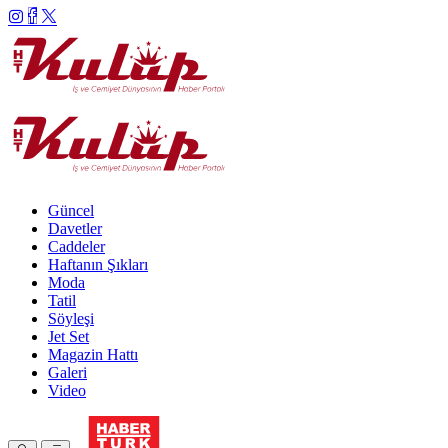
Güncel
Davetler
Caddeler
Haftanın Şıkları
Moda
Tatil
Söyleşi
Jet Set
Magazin Hattı
Galeri
Video