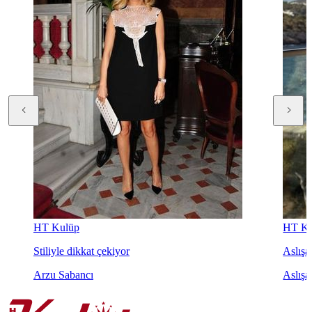
HT Kulüp
HT Ku
Stiliyle dikkat çekiyor
Aslışah
Arzu Sabancı
Aslışa