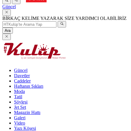
Güncel
BİRKAÇ KELİME YAZARAK SİZE YARDIMCI OLABİLİRİZ
Ara
Güncel
Davetler
Caddeler
Haftanın Şıkları
Moda
Tatil
Söyleşi
Jet Set
Magazin Hattı
Galeri
Video
Yazı Köşesi