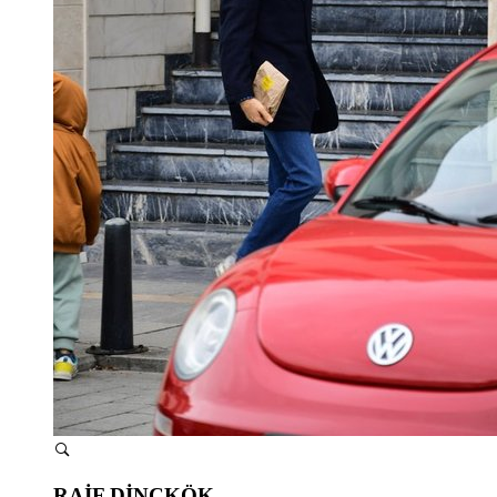
RAİF DİNÇKÖK