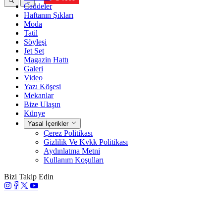
Caddeler
Haftanın Şıkları
Moda
Tatil
Söyleşi
Jet Set
Magazin Hattı
Galeri
Video
Yazı Köşesi
Mekanlar
Bize Ulaşın
Künye
Yasal İçerikler
Çerez Politikası
Gizlilik Ve Kvkk Politikası
Aydınlatma Metni
Kullanım Koşulları
Bizi Takip Edin