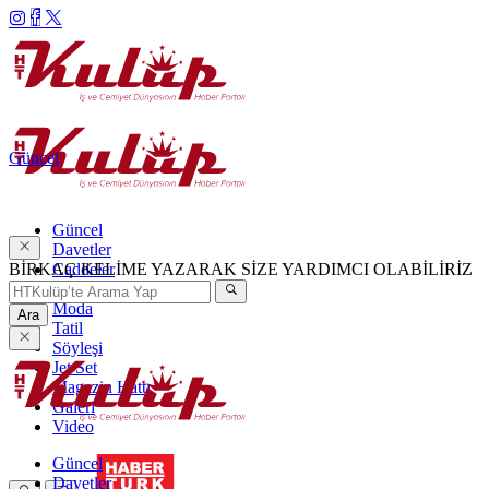
Güncel
Güncel
Davetler
BİRKAÇ KELİME YAZARAK SİZE YARDIMCI OLABİLİRİZ
Caddeler
Haftanın Şıkları
Moda
Ara
Tatil
Söyleşi
Jet Set
Magazin Hattı
Galeri
Video
Güncel
Davetler