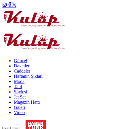
Güncel
Davetler
Caddeler
Haftanın Şıkları
Moda
Tatil
Söyleşi
Jet Set
Magazin Hattı
Galeri
Video