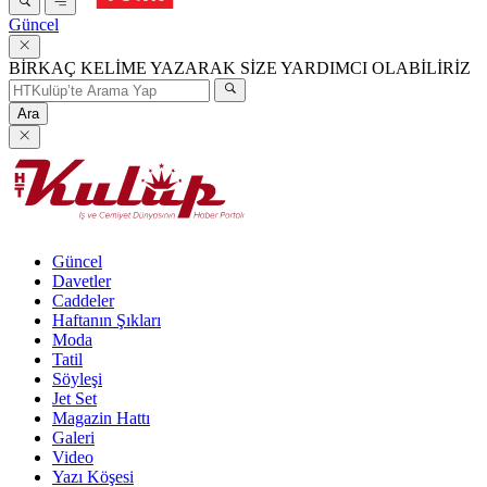
Güncel
BİRKAÇ KELİME YAZARAK SİZE YARDIMCI OLABİLİRİZ
Ara
Güncel
Davetler
Caddeler
Haftanın Şıkları
Moda
Tatil
Söyleşi
Jet Set
Magazin Hattı
Galeri
Video
Yazı Köşesi