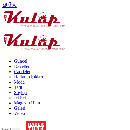
Güncel
Davetler
Caddeler
Haftanın Şıkları
Moda
Tatil
Söyleşi
Jet Set
Magazin Hattı
Galeri
Video