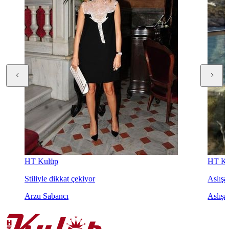
HT Kulüp
HT Ku
Stiliyle dikkat çekiyor
Aslışah
Arzu Sabancı
Aslışa