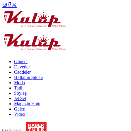
Güncel
Davetler
Caddeler
Haftanın Şıkları
Moda
Tatil
Söyleşi
Jet Set
Magazin Hattı
Galeri
Video