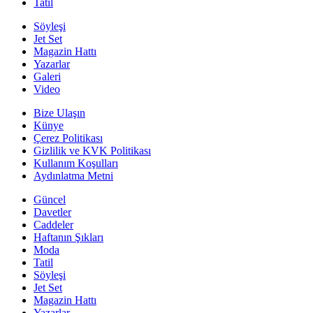
Tatil
Söyleşi
Jet Set
Magazin Hattı
Yazarlar
Galeri
Video
Bize Ulaşın
Künye
Çerez Politikası
Gizlilik ve KVK Politikası
Kullanım Koşulları
Aydınlatma Metni
Güncel
Davetler
Caddeler
Haftanın Şıkları
Moda
Tatil
Söyleşi
Jet Set
Magazin Hattı
Yazarlar