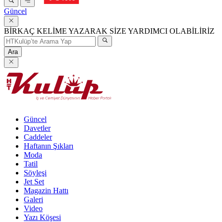
Güncel
BİRKAÇ KELİME YAZARAK SİZE YARDIMCI OLABİLİRİZ
Ara
Güncel
Davetler
Caddeler
Haftanın Şıkları
Moda
Tatil
Söyleşi
Jet Set
Magazin Hattı
Galeri
Video
Yazı Köşesi